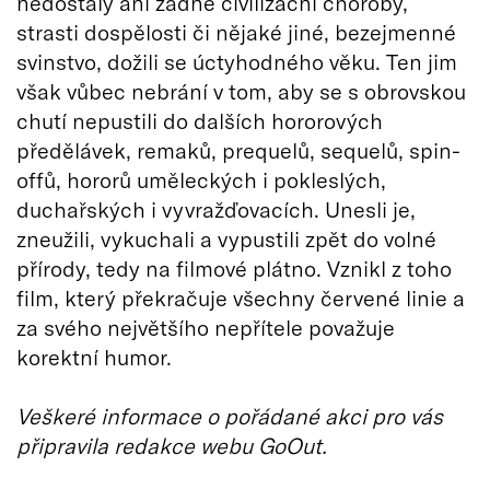
nedostaly ani žádné civilizační choroby,
strasti dospělosti či nějaké jiné, bezejmenné
svinstvo, dožili se úctyhodného věku. Ten jim
však vůbec nebrání v tom, aby se s obrovskou
chutí nepustili do dalších hororových
předělávek, remaků, prequelů, sequelů, spin-
offů, hororů uměleckých i pokleslých,
duchařských i vyvražďovacích. Unesli je,
zneužili, vykuchali a vypustili zpět do volné
přírody, tedy na filmové plátno. Vznikl z toho
film, který překračuje všechny červené linie a
za svého největšího nepřítele považuje
korektní humor.
Veškeré informace o pořádané akci pro vás
připravila redakce webu GoOut.