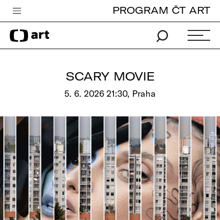
PROGRAM ČT ART
Česká televize
Zpravodajství
Sport
SCARY MOVIE
iVysílání
5. 6. 2026 21:30, Praha
TV program
Pro děti
edu
Vše o ČT