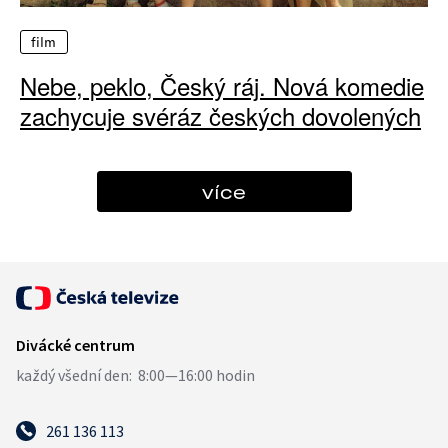
film
Nebe, peklo, Český ráj. Nová komedie
zachycuje svéráz českých dovolených
více
261 136 113