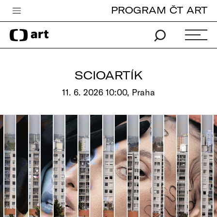
PROGRAM ČT ART
Česká televize
Zpravodajství
Sport
SCIOARTÍK
iVysílání
11. 6. 2026 10:00, Praha
TV program
Pro děti
edu
Vše o ČT