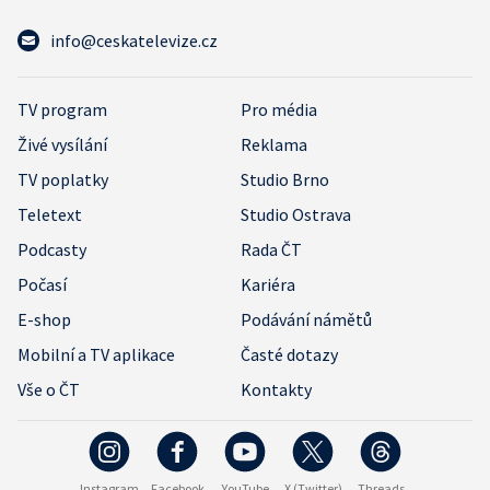
info@ceskatelevize.cz
TV program
Pro média
Živé vysílání
Reklama
TV poplatky
Studio Brno
Teletext
Studio Ostrava
Podcasty
Rada ČT
Počasí
Kariéra
E-shop
Podávání námětů
Mobilní a TV aplikace
Časté dotazy
Vše o ČT
Kontakty
Instagram
Facebook
YouTube
X (Twitter)
Threads