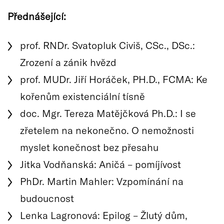
Přednášející:
prof. RNDr. Svatopluk Civiš, CSc., DSc.:
Zrození a zánik hvězd
prof. MUDr. Jiří Horáček, PH.D., FCMA: Ke
kořenům existenciální tísně
doc. Mgr. Tereza Matějčková Ph.D.: I se
zřetelem na nekonečno. O nemožnosti
myslet konečnost bez přesahu
Jitka Vodňanská: Aničá – pomíjívost
PhDr. Martin Mahler: Vzpomínání na
budoucnost
Lenka Lagronová: Epilog – Žlutý dům,