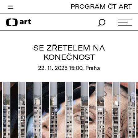
PROGRAM ČT ART
Česká televize
Zpravodajství
Sport
SE ZŘETELEM NA
iVysílání
KONEČNOST
TV program
22. 11. 2025 15:00, Praha
Pro děti
edu
Vše o ČT