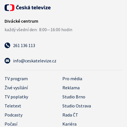
261 136 113
info@ceskatelevize.cz
TV program
Pro média
Živé vysílání
Reklama
TV poplatky
Studio Brno
Teletext
Studio Ostrava
Podcasty
Rada ČT
Počasí
Kariéra