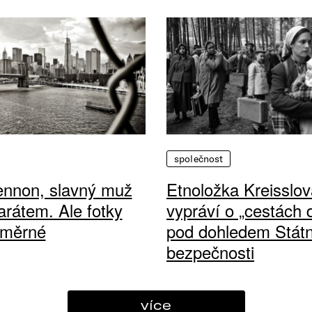
společnost
ennon, slavný muž
Etnoložka Kreisslov
arátem. Ale fotky
vypráví o „cestách
ůměrné
pod dohledem Státn
bezpečnosti
více