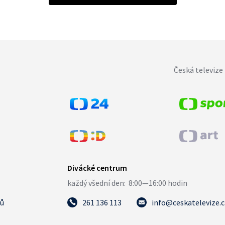
Česká televize 
tů
261 136 113
info@ceskatelevize.