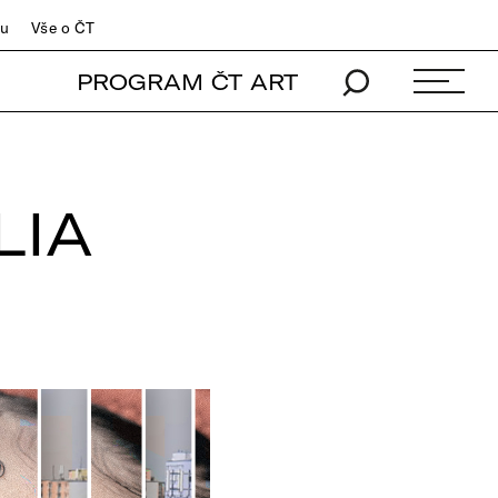
du
Vše o ČT
PROGRAM ČT ART
LIA