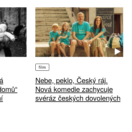
film
á
Nebe, peklo, Český ráj.
 domů“
Nová komedie zachycuje
í
svéráz českých dovolených