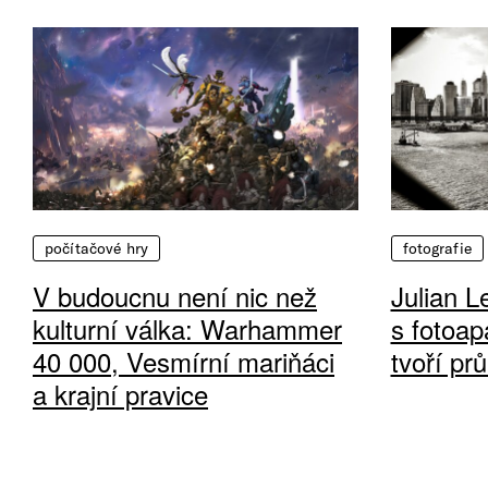
počítačové hry
fotografie
V budoucnu není nic než
Julian L
kulturní válka: Warhammer
s fotoap
40 000, Vesmírní mariňáci
tvoří pr
a krajní pravice