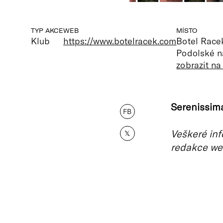
TYP AKCE
WEB
MÍSTO
Klub
https://www.botelracek.com
Botel Race
Podolské n
zobrazit n
Serenissima
FB
Veškeré inf
𝕏
redakce we