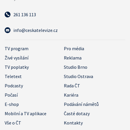
261 136 113
info@ceskatelevize.cz
TV program
Pro média
Živé vysílání
Reklama
TV poplatky
Studio Brno
Teletext
Studio Ostrava
Podcasty
Rada ČT
Počasí
Kariéra
E-shop
Podávání námětů
Mobilní a TV aplikace
Časté dotazy
Vše o ČT
Kontakty