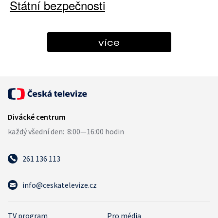
Státní bezpečnosti
více
261 136 113
info@ceskatelevize.cz
TV program
Pro média