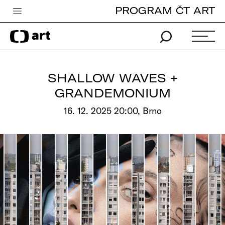
PROGRAM ČT ART
Česká televize
Zpravodajství
Sport
SHALLOW WAVES +
iVysílání
GRANDEMONIUM
TV program
16. 12. 2025 20:00, Brno
Pro děti
edu
Vše o ČT