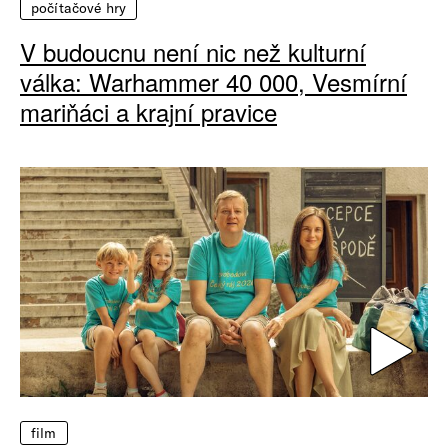
počítačové hry
V budoucnu není nic než kulturní
válka: Warhammer 40 000, Vesmírní
mariňáci a krajní pravice
film