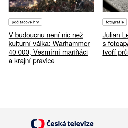
počítačové hry
fotografie
V budoucnu není nic než
Julian L
kulturní válka: Warhammer
s fotoap
40 000, Vesmírní mariňáci
tvoří pr
a krajní pravice