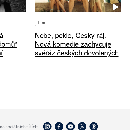
film
á
Nebe, peklo, Český ráj.
 domů“
Nová komedie zachycuje
í
svéráz českých dovolených
na sociálních sítích: