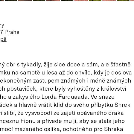
ry
7, Praha
apě
ý obr s tykadly, žije sice docela sám, ale šťastně
ku na samotě u lesa až do chvíle, kdy je doslova
nekonečným zástupem známých i méně známých
 postaviček, které byly vyhoštěny z království
ho a zakyslého Lorda Farquaada. Ve snaze
ádek a hlavně vrátit klid do svého příbytku Shrek
 slíbí, že vysvobodí ze zajetí obávaného draka
nceznu Fionu a přivede mu ji, aby se stala jeho
omocí mazaného oslíka, ochotného pro Shreka