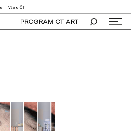
du
Vše o ČT
PROGRAM ČT ART