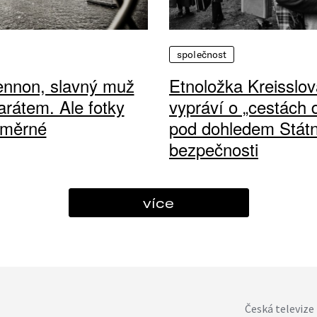
společnost
ennon, slavný muž
Etnoložka Kreisslov
arátem. Ale fotky
vypráví o „cestách
ůměrné
pod dohledem Státn
bezpečnosti
více
Česká televize 