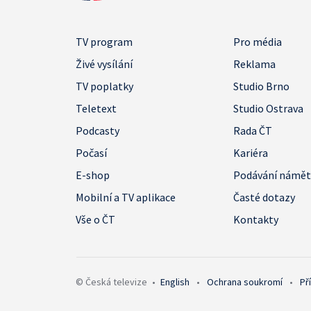
TV program
Pro média
Živé vysílání
Reklama
TV poplatky
Studio Brno
Teletext
Studio Ostrava
Podcasty
Rada ČT
Počasí
Kariéra
E-shop
Podávání námě
Mobilní a TV aplikace
Časté dotazy
Vše o ČT
Kontakty
© Česká televize
•
English
•
Ochrana soukromí
•
Př