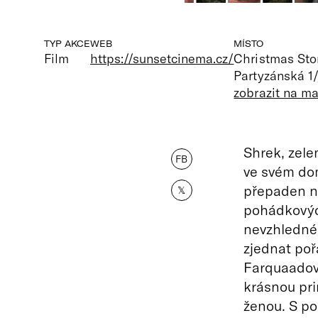
TYP AKCE
WEB
MÍSTO
Film
https://sunsetcinema.cz/
Christmas Sto
Partyzánská 1/
zobrazit na m
Shrek, zelen
FB
ve svém dom
přepaden 
𝕏
pohádkových
nevzhledné
zjednat poř
Farquaadovi
krásnou pri
ženou. S p