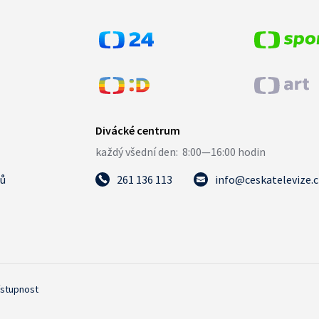
tů
261 136 113
info@ceskatelevize.
ístupnost