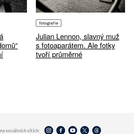
fotografie
á
Julian Lennon, slavný muž
 domů“
s fotoaparátem. Ale fotky
í
tvoří průměrné
na sociálních sítích: