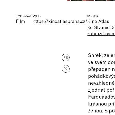
TYP AKCE
WEB
MÍSTO
Film
https://kinoatlaspraha.cz/
Kino Atlas
Ke Štvanici 3
zobrazit na 
Shrek, zelen
FB
ve svém dom
přepaden 
𝕏
pohádkových
nevzhledné
zjednat poř
Farquaadovi
krásnou pri
ženou. S p