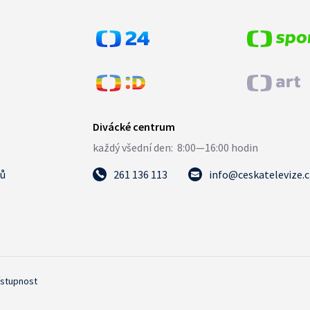
tů
261 136 113
info@ceskatelevize.
ístupnost