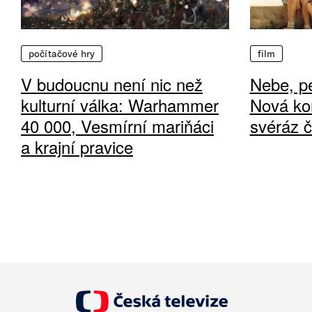
počítačové hry
film
V budoucnu není nic než
Nebe, pe
kulturní válka: Warhammer
Nová ko
40 000, Vesmírní mariňáci
svéráz 
a krajní pravice