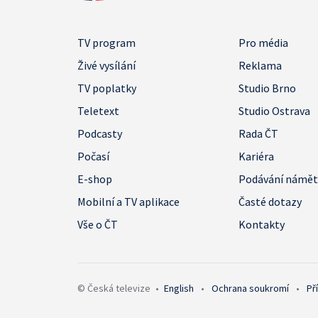
TV program
Pro média
Živé vysílání
Reklama
TV poplatky
Studio Brno
Teletext
Studio Ostrava
Podcasty
Rada ČT
Počasí
Kariéra
E-shop
Podávání námě
Mobilní a TV aplikace
Časté dotazy
Vše o ČT
Kontakty
© Česká televize
•
English
•
Ochrana soukromí
•
Př