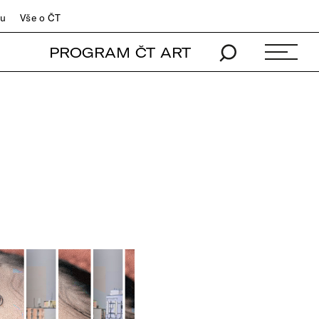
du
Vše o ČT
PROGRAM ČT ART