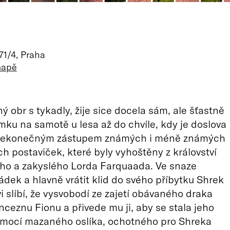
71/4, Praha
mapě
ý obr s tykadly, žije sice docela sám, ale šťastně
ku na samotě u lesa až do chvíle, kdy je doslova
nekonečným zástupem známých i méně známých
 postaviček, které byly vyhoštěny z království
ho a zakyslého Lorda Farquaada. Ve snaze
ádek a hlavně vrátit klid do svého příbytku Shrek
 slíbí, že vysvobodí ze zajetí obávaného draka
nceznu Fionu a přivede mu ji, aby se stala jeho
omocí mazaného oslíka, ochotného pro Shreka