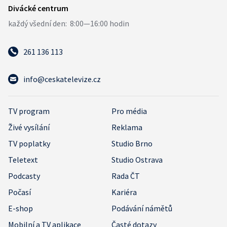
261 136 113
info@ceskatelevize.cz
TV program
Pro média
Živé vysílání
Reklama
TV poplatky
Studio Brno
Teletext
Studio Ostrava
Podcasty
Rada ČT
Počasí
Kariéra
E-shop
Podávání námětů
Mobilní a TV aplikace
Časté dotazy