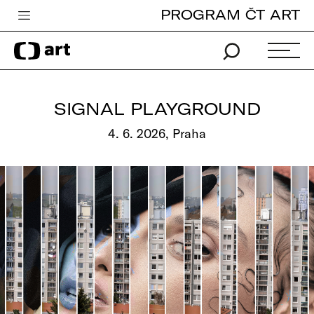
PROGRAM ČT ART
Česká televize
Zpravodajství
Sport
SIGNAL PLAYGROUND
iVysílání
4. 6. 2026, Praha
TV program
Pro děti
edu
Vše o ČT