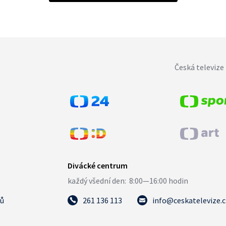
Česká televize 
tů
261 136 113
info@ceskatelevize.