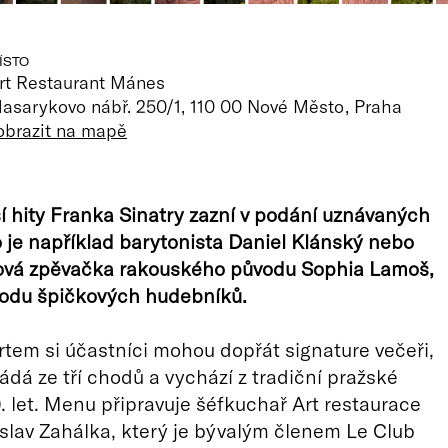
ÍSTO
rt Restaurant Mánes
asarykovo nábř. 250/1, 110 00 Nové Město, Praha
obrazit na mapě
 hity Franka Sinatry zazní v podání uznávaných
ko je například barytonista Daniel Klánský nebo
zová zpěvačka rakouského původu Sophia Lamoš,
vodu špičkových hudebníků.
tem si účastníci mohou dopřát signature večeři,
ládá ze tří chodů a vychází z tradiční pražské
 let. Menu připravuje šéfkuchař Art restaurace
lav Zahálka, který je bývalým členem Le Club