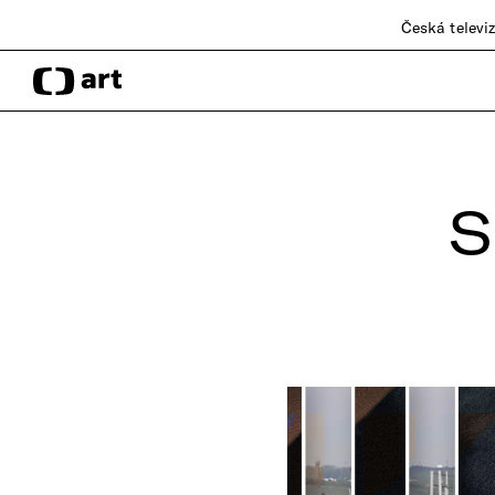
Česká televi
S