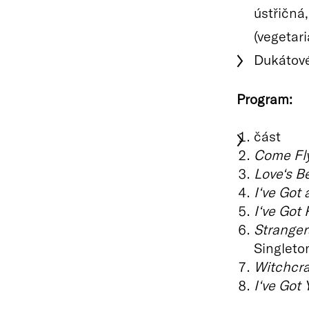
ústřičná
(vegetar
Dukátové
Program:
část
Come Fl
Love‘s B
I‘ve Got
I‘ve Got
Stranger
Singleto
Witchcra
I‘ve Got