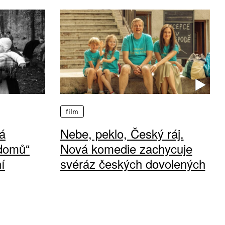
film
á
Nebe, peklo, Český ráj.
 domů“
Nová komedie zachycuje
í
svéráz českých dovolených