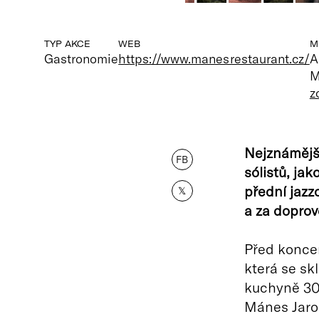
TYP AKCE
WEB
M
Gastronomie
https://www.manesrestaurant.cz/
A
M
z
Nejznámější
FB
sólistů, ja
přední jaz
𝕏
a za dopro
Před koncer
která se sk
kuchyně 30.
Mánes Jaros