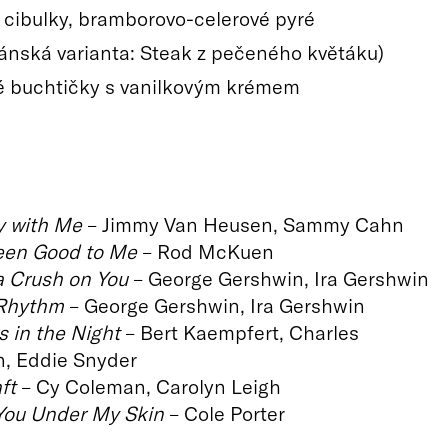
, cibulky, bramborovo-celerové pyré
iánská varianta: Steak z pečeného květáku)
 buchtičky s vanilkovým krémem
y with Me
– Jimmy Van Heusen, Sammy Cahn
een Good to Me
– Rod McKuen
 a Crush on You
– George Gershwin, Ira Gershwin
 Rhythm
– George Gershwin, Ira Gershwin
s in the Night
– Bert Kaempfert, Charles
n, Eddie Snyder
ft
– Cy Coleman, Carolyn Leigh
 You Under My Skin
– Cole Porter