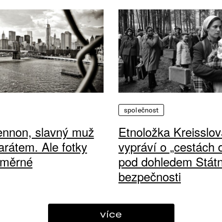
společnost
ennon, slavný muž
Etnoložka Kreisslov
arátem. Ale fotky
vypráví o „cestách
ůměrné
pod dohledem Státn
bezpečnosti
více