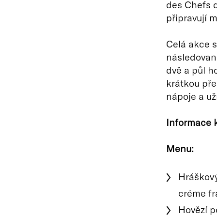
des Chefs d
připravují 
Celá akce s 
následovaná
dvě a půl h
krátkou př
nápoje a uží
Informace k
Menu:
Hráškový
créme fra
Hovězí p