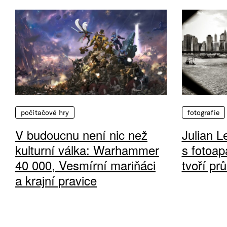
počítačové hry
fotografie
V budoucnu není nic než
Julian L
kulturní válka: Warhammer
s fotoap
40 000, Vesmírní mariňáci
tvoří pr
a krajní pravice