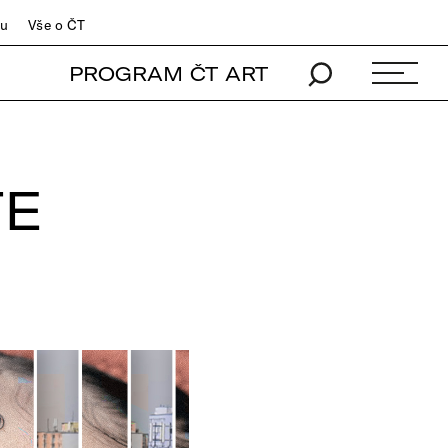
du
Vše o ČT
PROGRAM ČT ART
TE