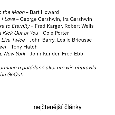
o the Moon
– Bart Howard
I Love
– George Gershwin, Ira Gershwin
e to Eternity
– Fred Karger, Robert Wells
a Kick Out of You
– Cole Porter
 Live Twice
– John Barry, Leslie Bricusse
wn
– Tony Hatch
, New York
– John Kander, Fred Ebb
ormace o pořádané akci pro vás připravila
bu GoOut.
nejčtenější články