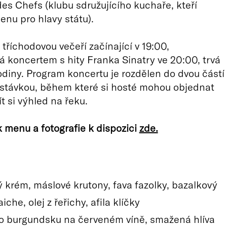
es Chefs (klubu sdružujícího kuchaře, kteří
menu pro hlavy státu).
tříchodovou večeří začínající v 19:00,
 koncertem s hity Franka Sinatry ve 20:00, trvá
odiny. Program koncertu je rozdělen do dvou částí
estávkou, během které si hosté mohou objednat
t si výhled na řeku.
 menu a fotografie k dispozici
zde.
 krém, máslové krutony, fava fazolky, bazalkový
iche, olej z řeřichy, afila klíčky
o burgundsku na červeném víně, smažená hlíva