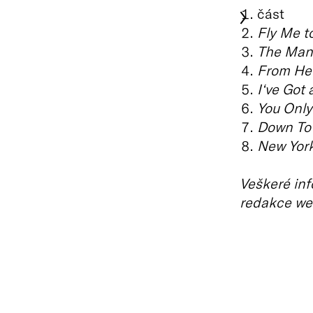
část
Fly Me t
The Man 
From Her
I‘ve Got 
You Only
Down To
New York
Veškeré inf
redakce we