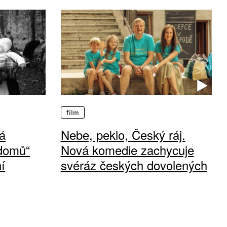
film
á
Nebe, peklo, Český ráj.
 domů“
Nová komedie zachycuje
í
svéráz českých dovolených