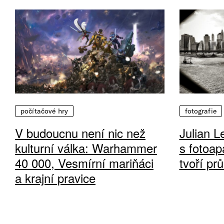
počítačové hry
fotografie
V budoucnu není nic než
Julian L
kulturní válka: Warhammer
s fotoap
40 000, Vesmírní mariňáci
tvoří pr
a krajní pravice