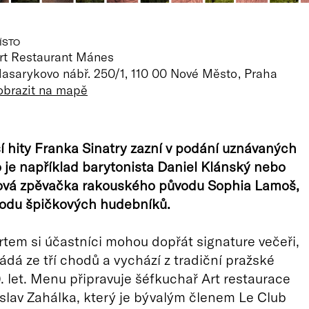
ÍSTO
rt Restaurant Mánes
asarykovo nábř. 250/1, 110 00 Nové Město, Praha
obrazit na mapě
 hity Franka Sinatry zazní v podání uznávaných
ko je například barytonista Daniel Klánský nebo
zová zpěvačka rakouského původu Sophia Lamoš,
vodu špičkových hudebníků.
tem si účastníci mohou dopřát signature večeři,
ládá ze tří chodů a vychází z tradiční pražské
 let. Menu připravuje šéfkuchař Art restaurace
lav Zahálka, který je bývalým členem Le Club