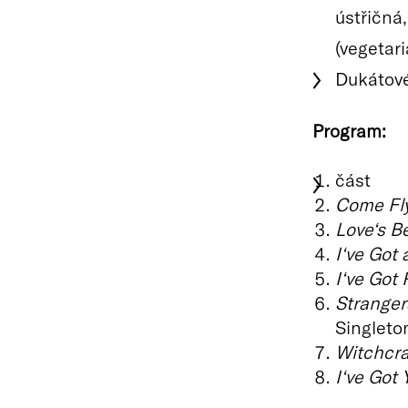
ústřičná
(vegetar
Dukátové
Program:
část
Come Fl
Love‘s B
I‘ve Got
I‘ve Got
Stranger
Singleto
Witchcra
I‘ve Got