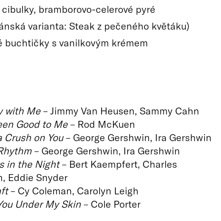
, cibulky, bramborovo-celerové pyré
iánská varianta: Steak z pečeného květáku)
 buchtičky s vanilkovým krémem
y with Me
– Jimmy Van Heusen, Sammy Cahn
een Good to Me
– Rod McKuen
 a Crush on You
– George Gershwin, Ira Gershwin
 Rhythm
– George Gershwin, Ira Gershwin
s in the Night
– Bert Kaempfert, Charles
n, Eddie Snyder
ft
– Cy Coleman, Carolyn Leigh
 You Under My Skin
– Cole Porter