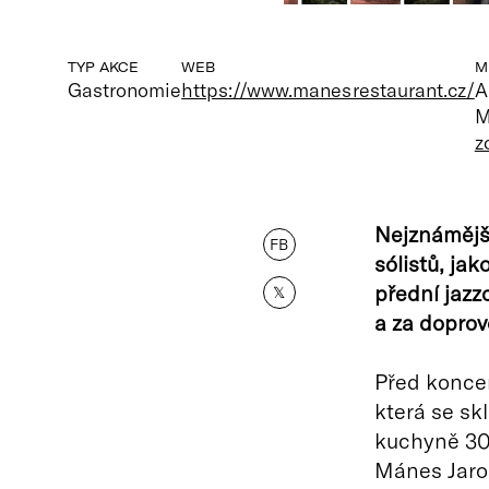
TYP AKCE
WEB
M
Gastronomie
https://www.manesrestaurant.cz/
A
M
z
Nejznámější
FB
sólistů, ja
přední jaz
𝕏
a za dopro
Před koncer
která se sk
kuchyně 30.
Mánes Jaros