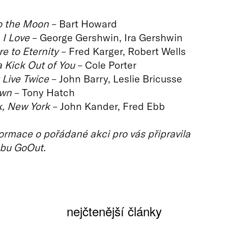
o the Moon
– Bart Howard
I Love
– George Gershwin, Ira Gershwin
e to Eternity
– Fred Karger, Robert Wells
a Kick Out of You
– Cole Porter
 Live Twice
– John Barry, Leslie Bricusse
wn
– Tony Hatch
, New York
– John Kander, Fred Ebb
ormace o pořádané akci pro vás připravila
bu GoOut.
nejčtenější články