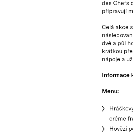
des Chefs d
připravují 
Celá akce s 
následovaná
dvě a půl h
krátkou př
nápoje a uží
Informace k
Menu:
Hráškový
créme fra
Hovězí p