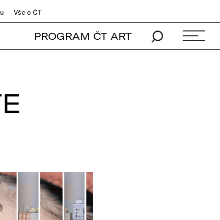
du
Vše o ČT
PROGRAM ČT ART
TE