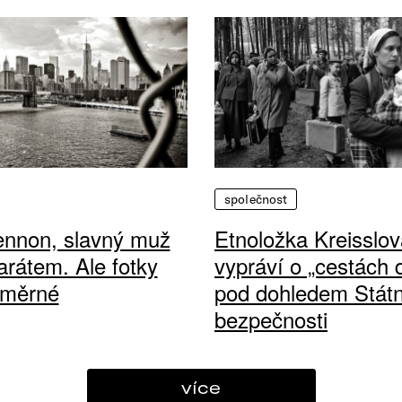
společnost
ennon, slavný muž
Etnoložka Kreisslov
arátem. Ale fotky
vypráví o „cestách
ůměrné
pod dohledem Státn
bezpečnosti
více