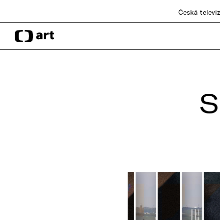
Česká televi
S