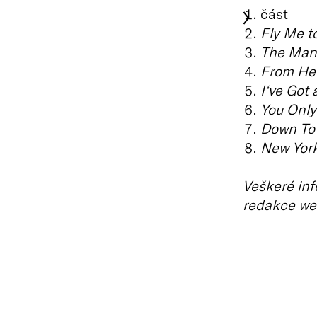
část
Fly Me t
The Man 
From Her
I‘ve Got 
You Only
Down To
New York
Veškeré inf
redakce we