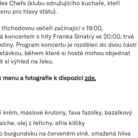
es Chefs (klubu sdružujícího kuchaře, kteří
menu pro hlavy státu).
tříchodovou večeří začínající v 19:00,
 koncertem s hity Franka Sinatry ve 20:00, trvá
odiny. Program koncertu je rozdělen do dvou částí
estávkou, během které si hosté mohou objednat
t si výhled na řeku.
 menu a fotografie k dispozici
zde.
 krém, máslové krutony, fava fazolky, bazalkový
iche, olej z řeřichy, afila klíčky
o burgundsku na červeném víně, smažená hlíva