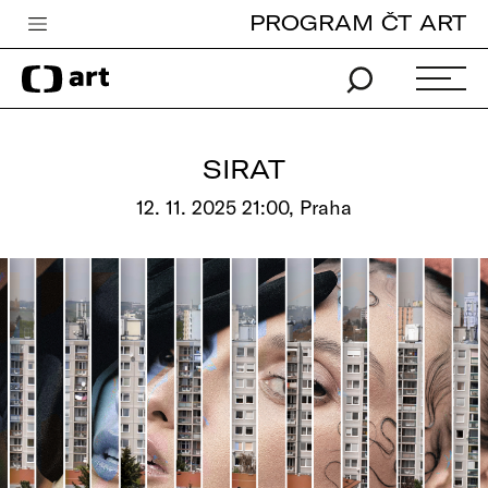
PROGRAM ČT ART
Česká televize
Zpravodajství
Sport
SIRAT
iVysílání
12. 11. 2025 21:00, Praha
TV program
Pro děti
edu
Vše o ČT