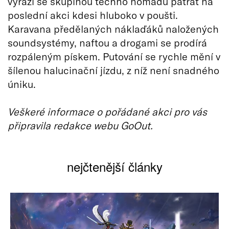
vyráží se skupinou techno nomádů pátrat na
poslední akci kdesi hluboko v poušti.
Karavana předělaných náklaďáků naložených
soundsystémy, naftou a drogami se prodírá
rozpáleným pískem. Putování se rychle mění v
šílenou halucinační jízdu, z níž není snadného
úniku.
Veškeré informace o pořádané akci pro vás
připravila redakce webu GoOut.
nejčtenější články