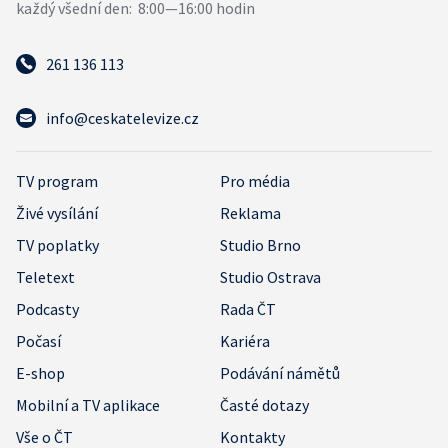
261 136 113
info@ceskatelevize.cz
TV program
Pro média
Živé vysílání
Reklama
TV poplatky
Studio Brno
Teletext
Studio Ostrava
Podcasty
Rada ČT
Počasí
Kariéra
E-shop
Podávání námětů
Mobilní a TV aplikace
Časté dotazy
Vše o ČT
Kontakty