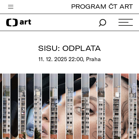
PROGRAM ČT ART
Česká televize
Zpravodajství
Sport
SISU: ODPLATA
iVysílání
11. 12. 2025 22:00, Praha
TV program
Pro děti
edu
Vše o ČT