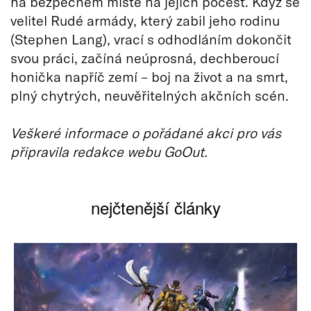
na bezpečném místě na jejich počest. Když se
velitel Rudé armády, který zabil jeho rodinu
(Stephen Lang), vrací s odhodláním dokončit
svou práci, začíná neúprosná, dechberoucí
honička napříč zemí – boj na život a na smrt,
plný chytrých, neuvěřitelných akčních scén.
Veškeré informace o pořádané akci pro vás
připravila redakce webu GoOut.
nejčtenější články