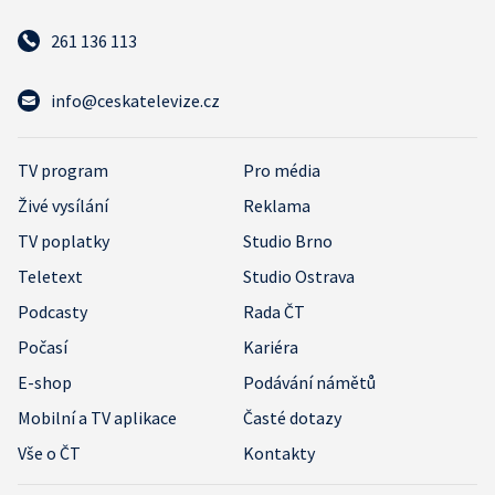
261 136 113
info@ceskatelevize.cz
TV program
Pro média
Živé vysílání
Reklama
TV poplatky
Studio Brno
Teletext
Studio Ostrava
Podcasty
Rada ČT
Počasí
Kariéra
E-shop
Podávání námětů
Mobilní a TV aplikace
Časté dotazy
Vše o ČT
Kontakty