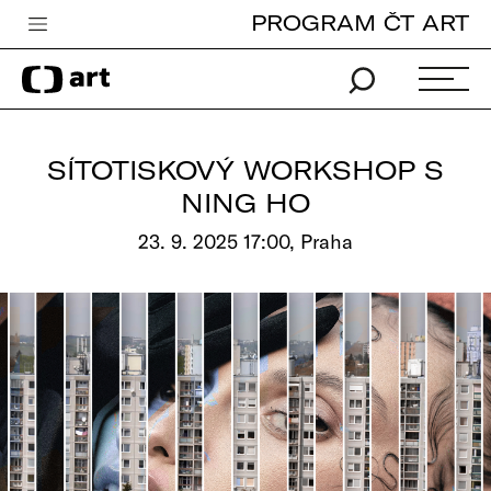
PROGRAM ČT ART
Česká televize
Zpravodajství
Sport
SÍTOTISKOVÝ WORKSHOP S
iVysílání
NING HO
TV program
23. 9. 2025 17:00, Praha
Pro děti
edu
Vše o ČT