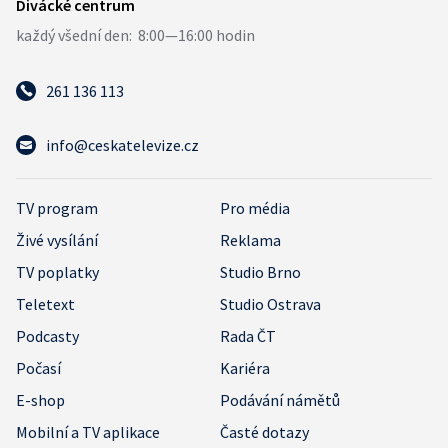
261 136 113
info@ceskatelevize.cz
TV program
Pro média
Živé vysílání
Reklama
TV poplatky
Studio Brno
Teletext
Studio Ostrava
Podcasty
Rada ČT
Počasí
Kariéra
E-shop
Podávání námětů
Mobilní a TV aplikace
Časté dotazy