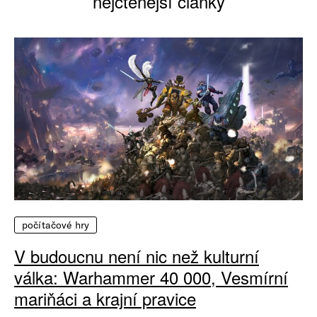
nejčtenější články
počítačové hry
V budoucnu není nic než kulturní
válka: Warhammer 40 000, Vesmírní
mariňáci a krajní pravice