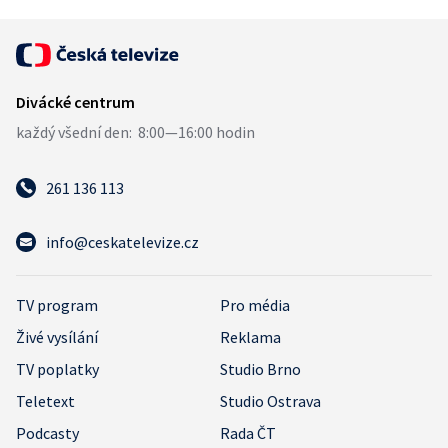
261 136 113
info@ceskatelevize.cz
TV program
Pro média
Živé vysílání
Reklama
TV poplatky
Studio Brno
Teletext
Studio Ostrava
Podcasty
Rada ČT