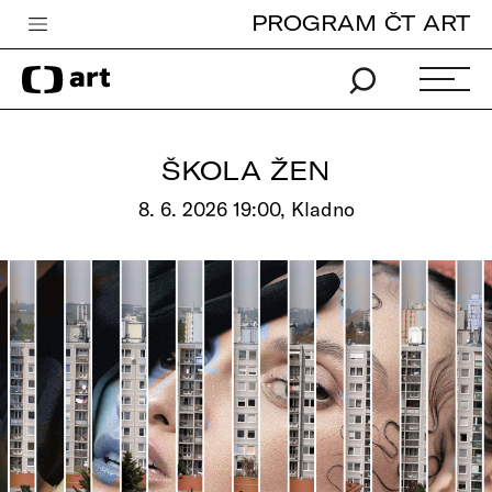
PROGRAM ČT ART
Česká televize
Zpravodajství
Sport
ŠKOLA ŽEN
iVysílání
8. 6. 2026 19:00, Kladno
TV program
Pro děti
edu
Vše o ČT