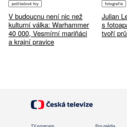
počítačové hry
fotografie
V budoucnu není nic než
Julian L
kulturní válka: Warhammer
s fotoap
40 000, Vesmírní mariňáci
tvoří pr
a krajní pravice
TV program
Pro média