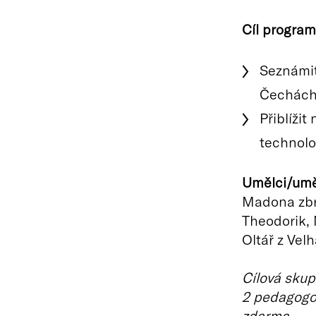
Cíl program
Seznámit
Čechách 
Přiblížit
technolo
Umělci/uměl
Madona zbra
Theodorik, 
Oltář z Vel
Cílová skup
2 pedagogo
zdarma