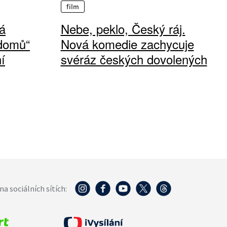
film
á
Nebe, peklo, Český ráj.
 domů“
Nová komedie zachycuje
í
svéráz českých dovolených
na sociálních sítích: