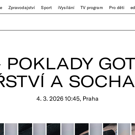
ze
Zpravodajství
Sport
iVysílání
TV program
Pro děti
e
– POKLADY GO
ŘSTVÍ A SOCHA
4. 3. 2026 10:45, Praha