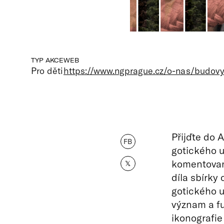
TYP AKCE
WEB
Pro děti
https://www.ngprague.cz/o-nas/budovy
Přijďte do 
FB
gotického u
komentovan
𝕏
díla sbírky 
gotického u
význam a fu
ikonografie