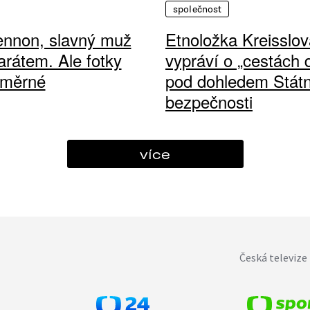
společnost
ennon, slavný muž
Etnoložka Kreisslov
arátem. Ale fotky
vypráví o „cestách
ůměrné
pod dohledem Státn
bezpečnosti
více
Česká televize 