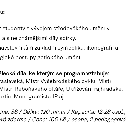
u:
 studenty s vývojem středověkého umění v
a s nejznámějšími díly sbírky.
 návštěvníkům základní symboliku, ikonografii a
gické postupy gotického umění.
ecká díla, ke kterým se program vztahuje:
slavská, Mistr Vyšebrodského cyklu, Mistr
Mistr Třeboňského oltáře, Ukřižování rajhradské,
hartic, Monogramista IP aj.
ina: SŠ / Délka: 120 minut / Kapacita: 12-28 osob,
vé zdarma / Cena: 100 Kč / osoba, 2 pedagogové