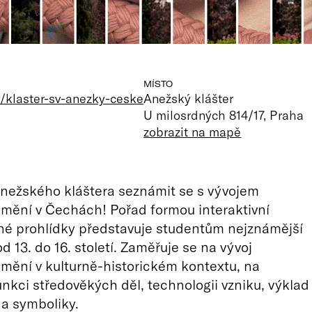
MÍSTO
/klaster-sv-anezky-ceske
Anežský klášter
U milosrdných 814/17, Praha
zobrazit na mapě
Anežského kláštera seznámit se s vývojem
mění v Čechách! Pořad formou interaktivní
é prohlídky představuje studentům nejznámější
od 13. do 16. století. Zaměřuje se na vývoj
mění v kulturně-historickém kontextu, na
nkci středověkých děl, technologii vzniku, výklad
 a symboliky.