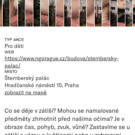
TYP AKCE
Pro děti
WEB
https://www.ngprague.cz/budova/sternbersky-
palac/
MÍSTO
Šternberský palác
Hradčanské náměstí 15, Praha
zobrazit na mapě
Co se děje v zátiší? Mohou se namalované
předměty zhmotnit před našima očima? Je v
obraze čas, pohyb, zvuk, vůně? Zastavíme se u
zátiší s vázou a květinami nebo u zobrazení