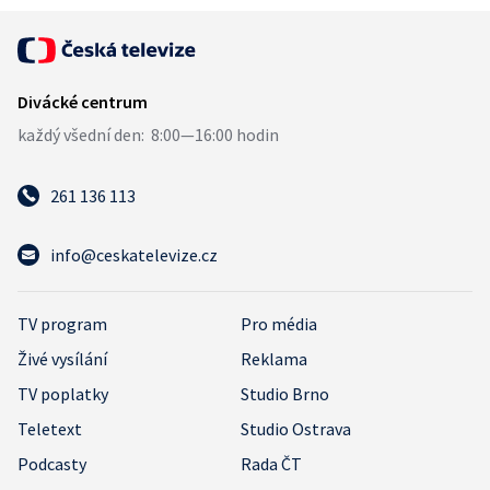
261 136 113
info@ceskatelevize.cz
TV program
Pro média
Živé vysílání
Reklama
TV poplatky
Studio Brno
Teletext
Studio Ostrava
Podcasty
Rada ČT