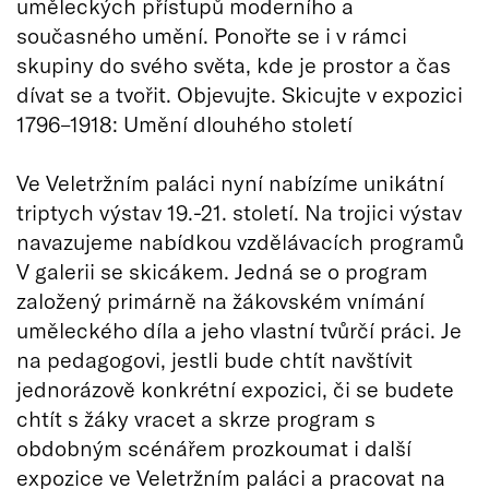
uměleckých přístupů moderního a
současného umění. Ponořte se i v rámci
skupiny do svého světa, kde je prostor a čas
dívat se a tvořit. Objevujte. Skicujte v expozici
1796–1918: Umění dlouhého století
Ve Veletržním paláci nyní nabízíme unikátní
triptych výstav 19.-21. století. Na trojici výstav
navazujeme nabídkou vzdělávacích programů
V galerii se skicákem. Jedná se o program
založený primárně na žákovském vnímání
uměleckého díla a jeho vlastní tvůrčí práci. Je
na pedagogovi, jestli bude chtít navštívit
jednorázově konkrétní expozici, či se budete
chtít s žáky vracet a skrze program s
obdobným scénářem prozkoumat i další
expozice ve Veletržním paláci a pracovat na