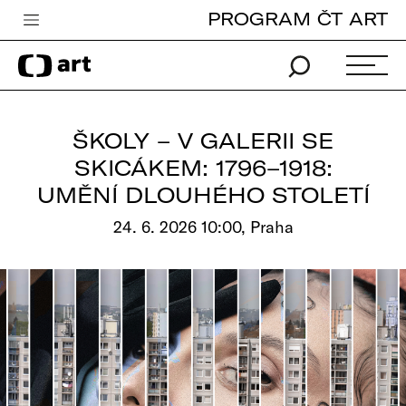
PROGRAM ČT ART
Česká televize
Zpravodajství
Sport
ŠKOLY – V GALERII SE
iVysílání
SKICÁKEM: 1796–1918:
UMĚNÍ DLOUHÉHO STOLETÍ
TV program
24. 6. 2026 10:00, Praha
Pro děti
edu
Vše o ČT