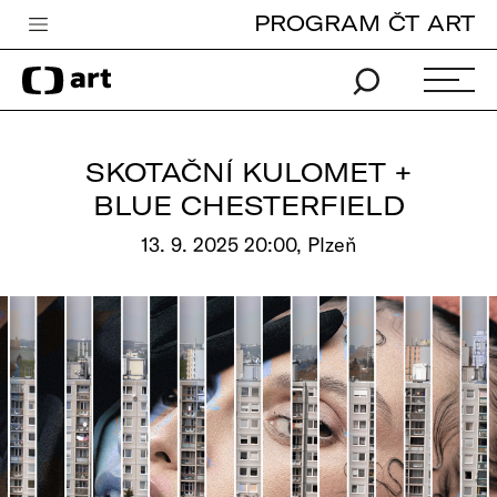
PROGRAM ČT ART
Česká televize
Zpravodajství
Sport
SKOTAČNÍ KULOMET +
iVysílání
BLUE CHESTERFIELD
TV program
13. 9. 2025 20:00, Plzeň
Pro děti
edu
Vše o ČT