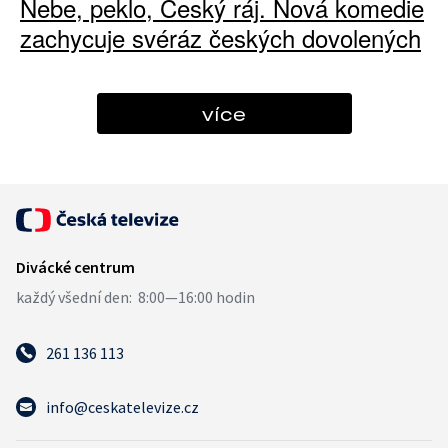
Nebe, peklo, Český ráj. Nová komedie
zachycuje svéráz českých dovolených
více
261 136 113
info@ceskatelevize.cz