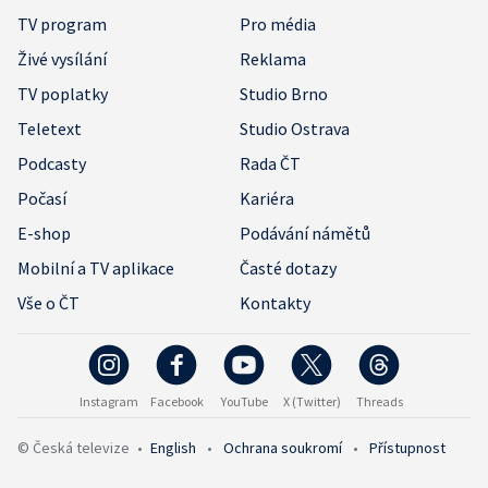
TV program
Pro média
Živé vysílání
Reklama
TV poplatky
Studio Brno
Teletext
Studio Ostrava
Podcasty
Rada ČT
Počasí
Kariéra
E-shop
Podávání námětů
Mobilní a TV aplikace
Časté dotazy
Vše o ČT
Kontakty
Instagram
Facebook
YouTube
X (Twitter)
Threads
© Česká televize
•
English
•
Ochrana soukromí
•
Přístupnost