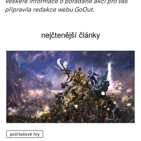
Veškeré informace o pořádané akci pro vás
připravila redakce webu GoOut.
nejčtenější články
počítačové hry