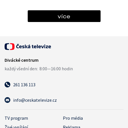
více
261 136 113
info@ceskatelevize.cz
TV program
Pro média
Živé vysílání
Reklama