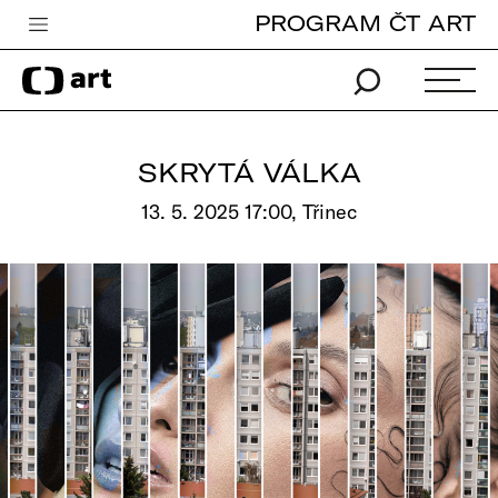
PROGRAM ČT ART
Česká televize
Zpravodajství
Sport
SKRYTÁ VÁLKA
iVysílání
13. 5. 2025 17:00, Třinec
TV program
Pro děti
edu
Vše o ČT