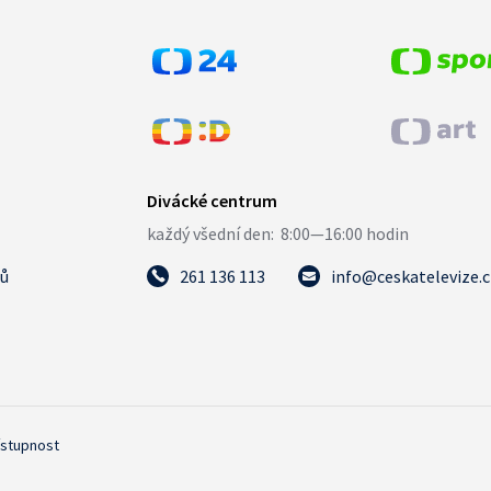
tů
261 136 113
info@ceskatelevize.
ístupnost