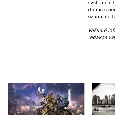
systému a t
drama s ne
uznání na fe
Veškeré inf
redakce we