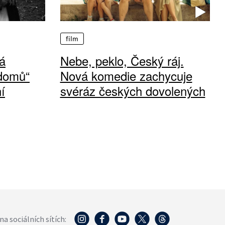
film
á
Nebe, peklo, Český ráj.
 domů“
Nová komedie zachycuje
í
svéráz českých dovolených
na sociálních sítích: