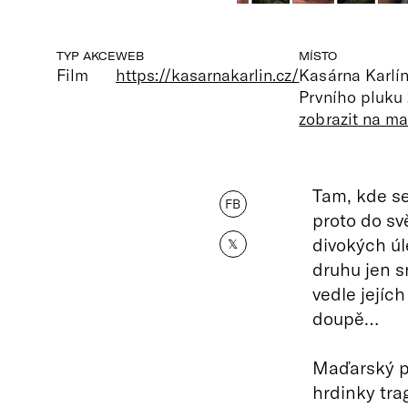
TYP AKCE
WEB
MÍSTO
Film
https://kasarnakarlin.cz/
Kasárna Karlí
Prvního pluku 
zobrazit na m
Tam, kde se
FB
proto do sv
divokých úl
𝕏
druhu jen s
vedle jejíc
doupě…
Maďarský pr
hrdinky tra