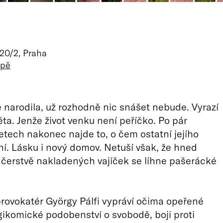
n
20/2, Praha
apě
 narodila, už rozhodně nic snášet nebude. Vyrazí
ěta. Jenže život venku není peříčko. Po pár
etech nakonec najde to, o čem ostatní jejího
ní. Lásku i nový domov. Netuší však, že hned
h čerstvě nakladených vajíček se líhne pašerácké
ovokatér György Pálfi vypráví očima opeřené
gikomické podobenství o svobodě, boji proti