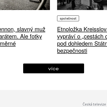
společnost
ennon, slavný muž
Etnoložka Kreisslov
arátem. Ale fotky
vypráví o „cestách
ůměrné
pod dohledem Státn
bezpečnosti
více
Česká televize 