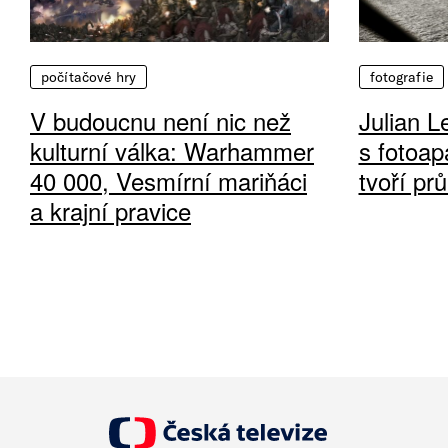
počítačové hry
fotografie
V budoucnu není nic než
Julian L
kulturní válka: Warhammer
s fotoap
40 000, Vesmírní mariňáci
tvoří pr
a krajní pravice