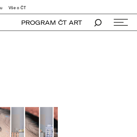
du
Vše o ČT
PROGRAM ČT ART