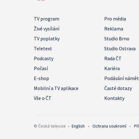
TV program
Pro média
Živé vysílání
Reklama
TV poplatky
Studio Brno
Teletext
Studio Ostrava
Podcasty
Rada ČT
Počasí
Kariéra
E-shop
Podávání námě
Mobilní a TV aplikace
Časté dotazy
Vše o ČT
Kontakty
© Česká televize
•
English
•
Ochrana soukromí
•
Př