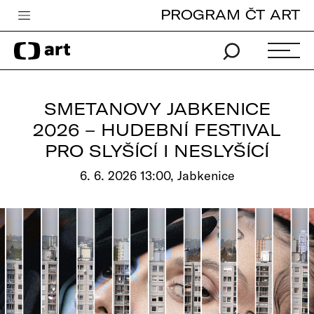
PROGRAM ČT ART
Česká televize
Zpravodajství
Sport
SMETANOVY JABKENICE
iVysílání
2026 – HUDEBNÍ FESTIVAL
PRO SLYŠÍCÍ I NESLYŠÍCÍ
TV program
6. 6. 2026 13:00, Jabkenice
Pro děti
edu
Vše o ČT