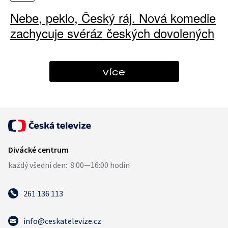
Nebe, peklo, Český ráj. Nová komedie
zachycuje svéráz českých dovolených
více
261 136 113
info@ceskatelevize.cz