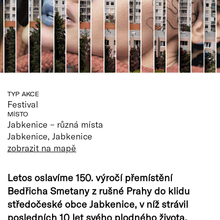
TYP AKCE
Festival
MÍSTO
Jabkenice – různá místa
Jabkenice, Jabkenice
zobrazit na mapě
Letos oslavíme 150. výročí přemístění
Bedřicha Smetany z rušné Prahy do klidu
středočeské obce Jabkenice, v níž strávil
posledních 10 let svého plodného života.