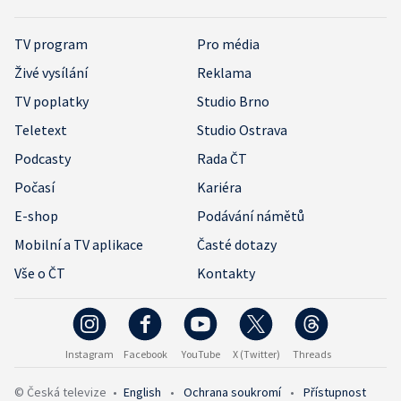
TV program
Pro média
Živé vysílání
Reklama
TV poplatky
Studio Brno
Teletext
Studio Ostrava
Podcasty
Rada ČT
Počasí
Kariéra
E-shop
Podávání námětů
Mobilní a TV aplikace
Časté dotazy
Vše o ČT
Kontakty
Instagram
Facebook
YouTube
X (Twitter)
Threads
© Česká televize
•
English
•
Ochrana soukromí
•
Přístupnost