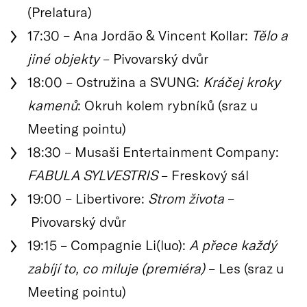
(Prelatura)
17:30 – Ana Jordão & Vincent Kollar:
Tělo a
jiné objekty
– Pivovarský dvůr
18:00 – Ostružina a SVUNG:
Kráčej kroky
kamenů
: Okruh kolem rybníků (sraz u
Meeting pointu)
18:30 – Musaši Entertainment Company:
FABULA SYLVESTRIS
– Freskový sál
19:00 – Libertivore:
Strom života
–
Pivovarský dvůr
19:15 – Compagnie Li(luo):
A přece každý
zabíjí to, co miluje (premiéra)
– Les (sraz u
Meeting pointu)