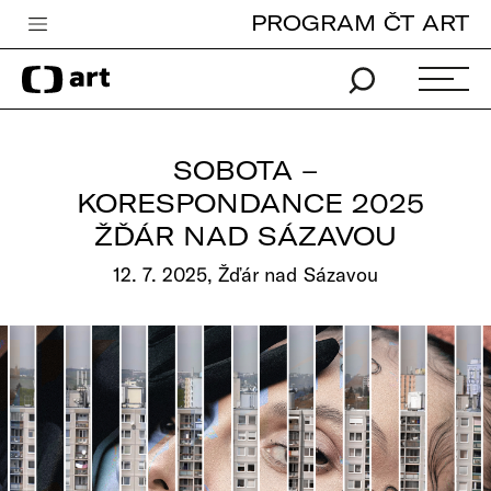
PROGRAM ČT ART
Česká televize
Zpravodajství
Sport
SOBOTA –
iVysílání
KORESPONDANCE 2025
ŽĎÁR NAD SÁZAVOU
TV program
12. 7. 2025, Žďár nad Sázavou
Pro děti
edu
Vše o ČT