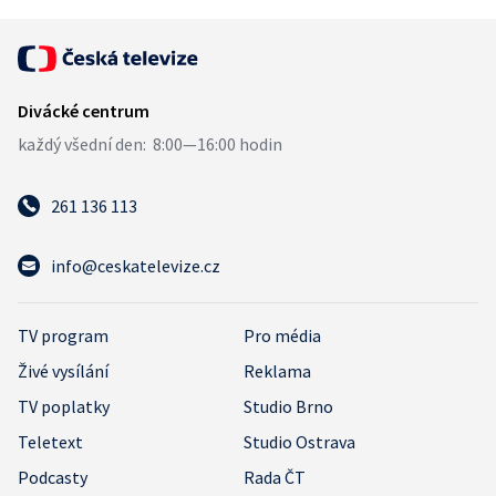
261 136 113
info@ceskatelevize.cz
TV program
Pro média
Živé vysílání
Reklama
TV poplatky
Studio Brno
Teletext
Studio Ostrava
Podcasty
Rada ČT