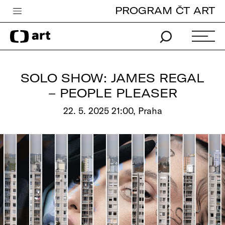
PROGRAM ČT ART
Česká televize
Zpravodajství
Sport
SOLO SHOW: JAMES REGAL
iVysílání
– PEOPLE PLEASER
TV program
22. 5. 2025 21:00, Praha
Pro děti
edu
Vše o ČT