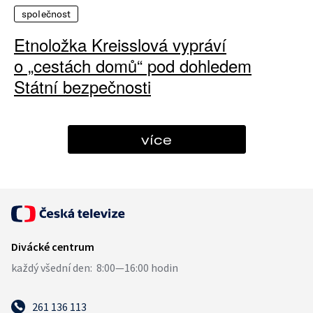
společnost
Etnoložka Kreisslová vypráví
o „cestách domů“ pod dohledem
Státní bezpečnosti
více
261 136 113