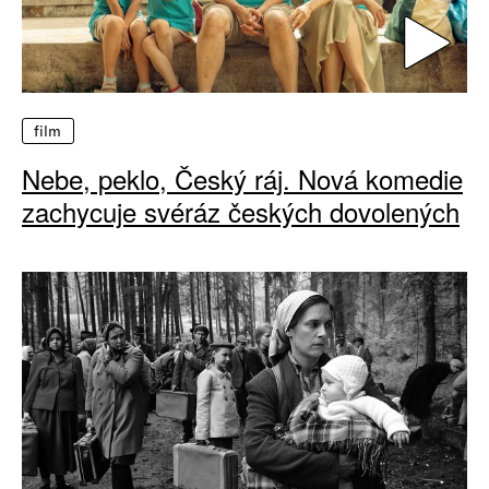
film
Nebe, peklo, Český ráj. Nová komedie
zachycuje svéráz českých dovolených