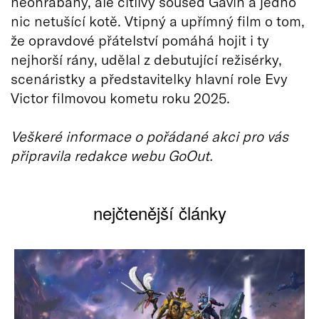
neohrabaný, ale citlivý soused Gavin a jedno
nic netušící kotě. Vtipný a upřímný film o tom,
že opravdové přátelství pomáhá hojit i ty
nejhorší rány, udělal z debutující režisérky,
scenáristky a představitelky hlavní role Evy
Victor filmovou kometu roku 2025.
Veškeré informace o pořádané akci pro vás
připravila redakce webu GoOut.
nejčtenější články