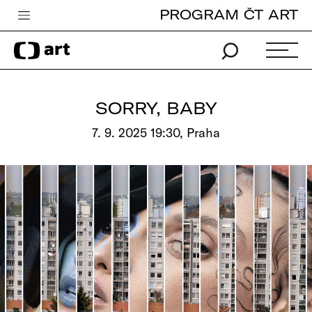
PROGRAM ČT ART
Česká televize
Zpravodajství
Sport
SORRY, BABY
iVysílání
7. 9. 2025 19:30, Praha
TV program
Pro děti
edu
Vše o ČT