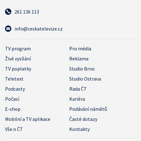
261 136 113
info@ceskatelevize.cz
TV program
Pro média
Živé vysílání
Reklama
TV poplatky
Studio Brno
Teletext
Studio Ostrava
Podcasty
Rada ČT
Počasí
Kariéra
E-shop
Podávání námětů
Mobilní a TV aplikace
Časté dotazy
Vše o ČT
Kontakty