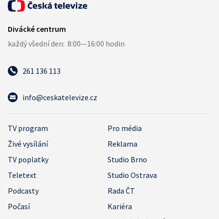
261 136 113
info@ceskatelevize.cz
TV program
Pro média
Živé vysílání
Reklama
TV poplatky
Studio Brno
Teletext
Studio Ostrava
Podcasty
Rada ČT
Počasí
Kariéra