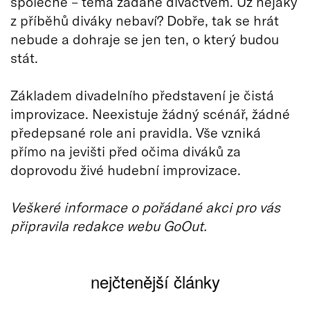
společné – téma zadané diváctvem. Už nějaký
z příběhů diváky nebaví? Dobře, tak se hrát
nebude a dohraje se jen ten, o který budou
stát.
Základem divadelního představení je čistá
improvizace. Neexistuje žádný scénář, žádné
předepsané role ani pravidla. Vše vzniká
přímo na jevišti před očima diváků za
doprovodu živé hudební improvizace.
Veškeré informace o pořádané akci pro vás
připravila redakce webu GoOut.
nejčtenější články