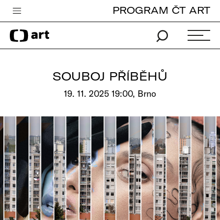
PROGRAM ČT ART
Česká televize
Zpravodajství
Sport
SOUBOJ PŘÍBĚHŮ
iVysílání
19. 11. 2025 19:00, Brno
TV program
Pro děti
edu
Vše o ČT