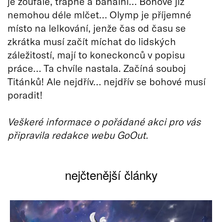
je zoufalé, trapné a banální… Bohové již
nemohou déle mlčet… Olymp je příjemné
místo na lelkování, jenže čas od času se
zkrátka musí začít míchat do lidských
záležitostí, mají to koneckonců v popisu
práce… Ta chvíle nastala. Začíná souboj
Titánků! Ale nejdřív… nejdřív se bohové musí
poradit!
Veškeré informace o pořádané akci pro vás
připravila redakce webu GoOut.
nejčtenější články