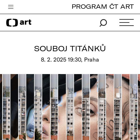
PROGRAM ČT ART
Česká televize
Zpravodajství
Sport
SOUBOJ TITÁNKŮ
iVysílání
8. 2. 2025 19:30, Praha
TV program
Pro děti
edu
Vše o ČT