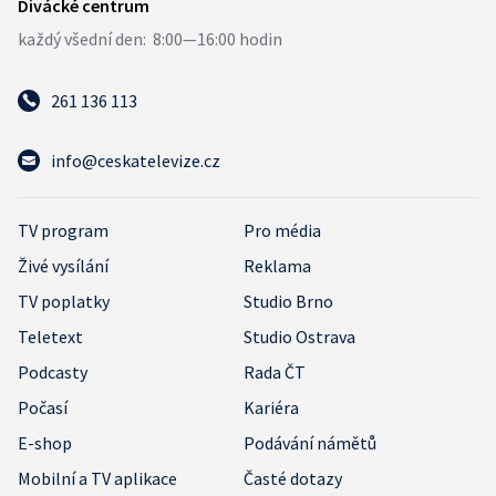
261 136 113
info@ceskatelevize.cz
TV program
Pro média
Živé vysílání
Reklama
TV poplatky
Studio Brno
Teletext
Studio Ostrava
Podcasty
Rada ČT
Počasí
Kariéra
E-shop
Podávání námětů
Mobilní a TV aplikace
Časté dotazy