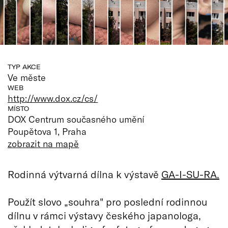
TYP AKCE
Ve měste
WEB
http://www.dox.cz/cs/
MÍSTO
DOX Centrum současného umění
Poupětova 1, Praha
zobrazit na mapě
Rodinná výtvarná dílna k výstavě
GA-I-SU-RA.
Použít slovo „souhra" pro poslední rodinnou
dílnu v rámci výstavy českého japanologa,