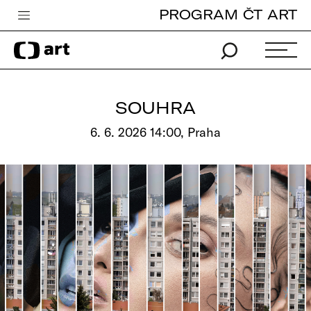
PROGRAM ČT ART
Česká televize
Zpravodajství
Sport
SOUHRA
iVysílání
6. 6. 2026 14:00, Praha
TV program
Pro děti
edu
Vše o ČT