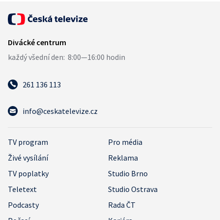
261 136 113
info@ceskatelevize.cz
TV program
Pro média
Živé vysílání
Reklama
TV poplatky
Studio Brno
Teletext
Studio Ostrava
Podcasty
Rada ČT