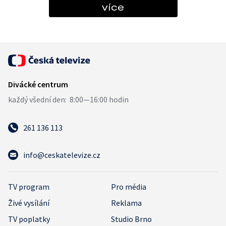
více
261 136 113
info@ceskatelevize.cz
TV program
Pro média
Živé vysílání
Reklama
TV poplatky
Studio Brno