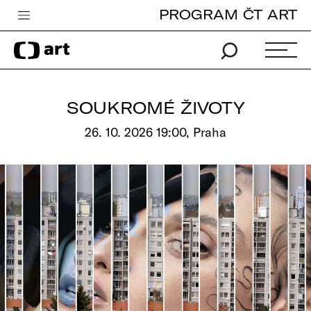
PROGRAM ČT ART
Česká televize
Zpravodajství
Sport
SOUKROMÉ ŽIVOTY
iVysílání
26. 10. 2026 19:00, Praha
TV program
Pro děti
edu
Vše o ČT