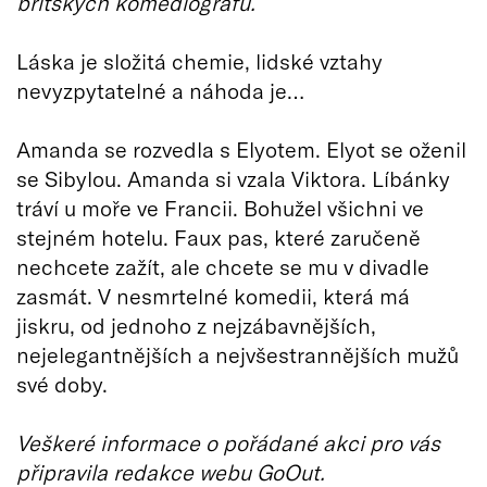
britských komediografů.
Láska je složitá chemie, lidské vztahy
nevyzpytatelné a náhoda je…
Amanda se rozvedla s Elyotem. Elyot se oženil
se Sibylou. Amanda si vzala Viktora. Líbánky
tráví u moře ve Francii. Bohužel všichni ve
stejném hotelu. Faux pas, které zaručeně
nechcete zažít, ale chcete se mu v divadle
zasmát. V nesmrtelné komedii, která má
jiskru, od jednoho z nejzábavnějších,
nejelegantnějších a nejvšestrannějších mužů
své doby.
Veškeré informace o pořádané akci pro vás
připravila redakce webu GoOut.