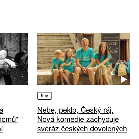
film
á
Nebe, peklo, Český ráj.
 domů“
Nová komedie zachycuje
í
svéráz českých dovolených