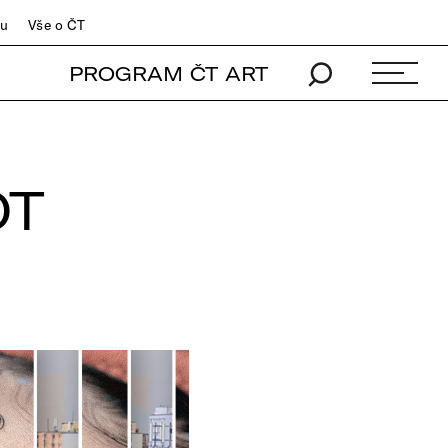
du
Vše o ČT
PROGRAM ČT ART
OT