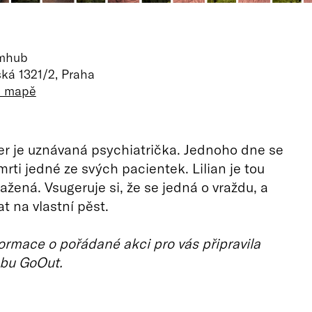
lmhub
ká 1321/2, Praha
a mapě
ner je uznávaná psychiatrička. Jednoho dne se
mrti jedné ze svých pacientek. Lilian je tou
ažená. Vsugeruje si, že se jedná o vraždu, a
t na vlastní pěst.
ormace o pořádané akci pro vás připravila
bu GoOut.