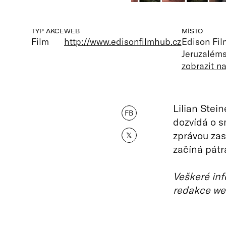
TYP AKCE
WEB
MÍSTO
Film
http://www.edisonfilmhub.cz
Edison Fi
Jeruzaléms
zobrazit n
Lilian Stei
FB
dozvídá o s
zprávou zas
𝕏
začíná pátra
Veškeré inf
redakce we