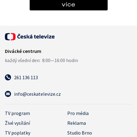
více
261 136 113
info@ceskatelevize.cz
TV program
Pro média
Živé vysílání
Reklama
TV poplatky
Studio Brno