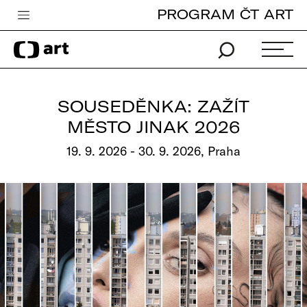
PROGRAM ČT ART
Česká televize
Zpravodajství
Sport
SOUSEDĚNKA: ZAŽÍT
iVysílání
MĚSTO JINAK 2026
TV program
19. 9. 2026 - 30. 9. 2026, Praha
Pro děti
edu
Vše o ČT