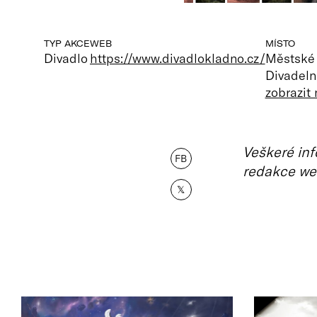
TYP AKCE
WEB
MÍSTO
Divadlo
https://www.divadlokladno.cz/
Městské 
Divadeln
zobrazit
Veškeré inf
FB
redakce we
𝕏