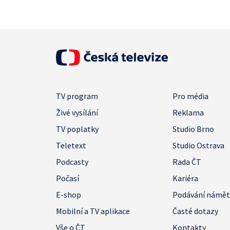
TV program
Pro média
Živé vysílání
Reklama
TV poplatky
Studio Brno
Teletext
Studio Ostrava
Podcasty
Rada ČT
Počasí
Kariéra
E-shop
Podávání námě
Mobilní a TV aplikace
Časté dotazy
Vše o ČT
Kontakty