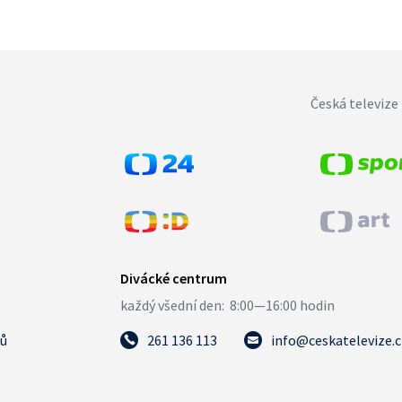
Česká televize 
tů
261 136 113
info@ceskatelevize.