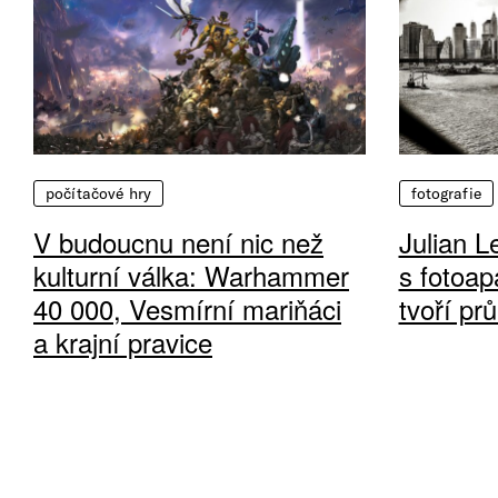
počítačové hry
fotografie
V budoucnu není nic než
Julian L
kulturní válka: Warhammer
s fotoap
40 000, Vesmírní mariňáci
tvoří pr
a krajní pravice