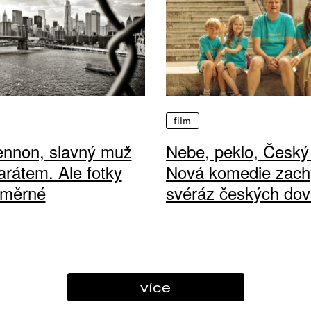
film
ennon, slavný muž
Nebe, peklo, Český 
arátem. Ale fotky
Nová komedie zach
ůměrné
svéráz českých dov
více