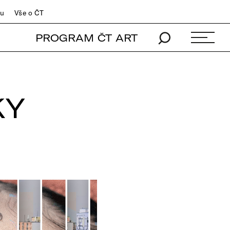
du
Vše o ČT
PROGRAM ČT ART
KY