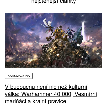
nejčtenější články
počítačové hry
V budoucnu není nic než kulturní
válka: Warhammer 40 000, Vesmírní
mariňáci a krajní pravice