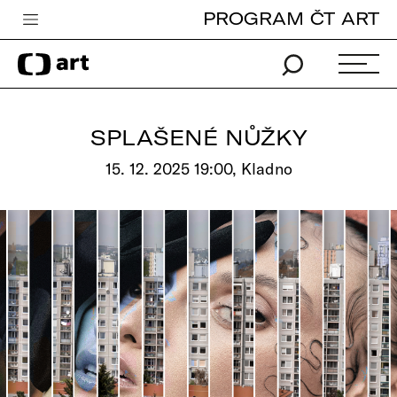
PROGRAM ČT ART
Česká televize
Zpravodajství
Sport
SPLAŠENÉ NŮŽKY
iVysílání
15. 12. 2025 19:00, Kladno
TV program
Pro děti
edu
Vše o ČT