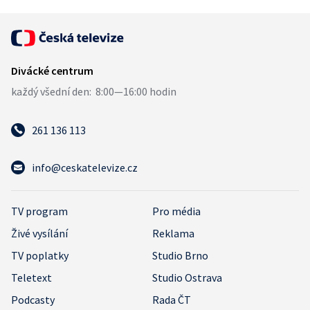
261 136 113
info@ceskatelevize.cz
TV program
Pro média
Živé vysílání
Reklama
TV poplatky
Studio Brno
Teletext
Studio Ostrava
Podcasty
Rada ČT