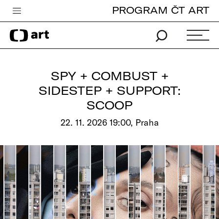
PROGRAM ČT ART
Česká televize
Zpravodajství
Sport
SPY + COMBUST +
iVysílání
SIDESTEP + SUPPORT:
SCOOP
TV program
22. 11. 2026 19:00, Praha
Pro děti
edu
Vše o ČT