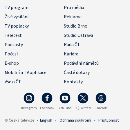
TV program
Pro média
Živé vysílání
Reklama
TV poplatky
Studio Brno
Teletext
Studio Ostrava
Podcasty
Rada ČT
Počasí
Kariéra
E-shop
Podávání námětů
Mobilní a TV aplikace
Časté dotazy
Vše o ČT
Kontakty
Instagram
Facebook
YouTube
X (Twitter)
Threads
© Česká televize
•
English
•
Ochrana soukromí
•
Přístupnost