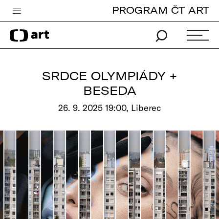
PROGRAM ČT ART
Česká televize
Zpravodajství
Sport
SRDCE OLYMPIÁDY +
iVysílání
BESEDA
TV program
26. 9. 2025 19:00, Liberec
Pro děti
edu
Vše o ČT