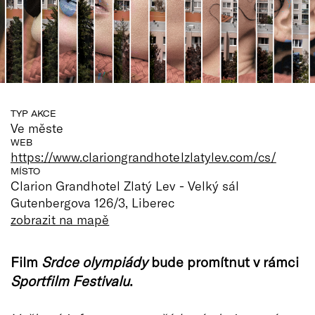
TYP AKCE
Ve měste
WEB
https://www.clariongrandhotelzlatylev.com/cs/
MÍSTO
Clarion Grandhotel Zlatý Lev - Velký sál
Gutenbergova 126/3, Liberec
zobrazit na mapě
Film
Srdce olympiády
bude promítnut v rámci
Sportfilm Festivalu
.