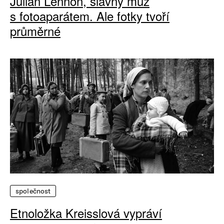
Julian Lennon, slavný muž
s fotoaparátem. Ale fotky tvoří
průměrné
společnost
Etnoložka Kreisslová vypráví