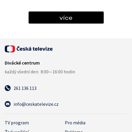
více
261 136 113
info@ceskatelevize.cz
TV program
Pro média