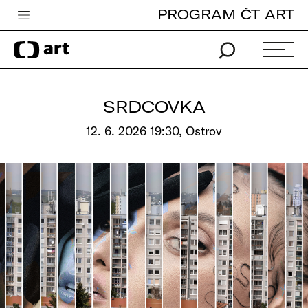
PROGRAM ČT ART
Česká televize
Zpravodajství
Sport
SRDCOVKA
iVysílání
12. 6. 2026 19:30, Ostrov
TV program
Pro děti
edu
Vše o ČT