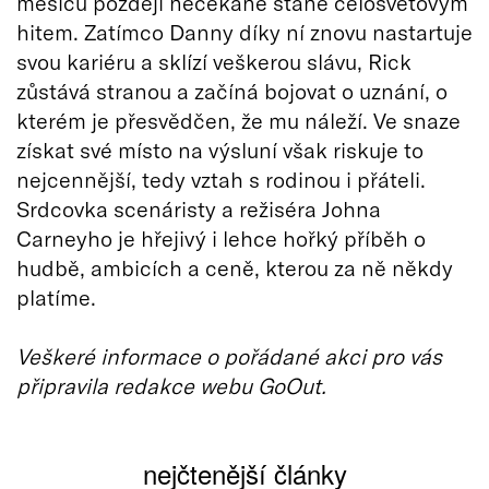
měsíců později nečekaně stane celosvětovým
hitem. Zatímco Danny díky ní znovu nastartuje
svou kariéru a sklízí veškerou slávu, Rick
zůstává stranou a začíná bojovat o uznání, o
kterém je přesvědčen, že mu náleží. Ve snaze
získat své místo na výsluní však riskuje to
nejcennější, tedy vztah s rodinou i přáteli.
Srdcovka scenáristy a režiséra Johna
Carneyho je hřejivý i lehce hořký příběh o
hudbě, ambicích a ceně, kterou za ně někdy
platíme.
Veškeré informace o pořádané akci pro vás
připravila redakce webu GoOut.
nejčtenější články