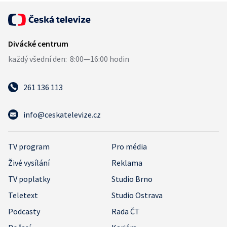
261 136 113
info@ceskatelevize.cz
TV program
Pro média
Živé vysílání
Reklama
TV poplatky
Studio Brno
Teletext
Studio Ostrava
Podcasty
Rada ČT