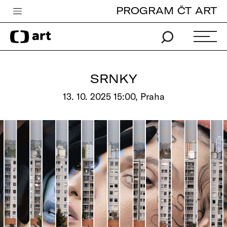
PROGRAM ČT ART
Česká televize
Zpravodajství
Sport
SRNKY
iVysílání
13. 10. 2025 15:00, Praha
TV program
Pro děti
edu
Vše o ČT