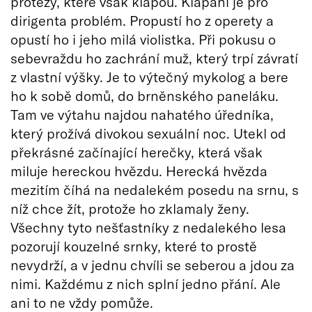
protézy, které však klapou. Klapání je pro
dirigenta problém. Propustí ho z operety a
opustí ho i jeho milá violistka. Při pokusu o
sebevraždu ho zachrání muž, který trpí závratí
z vlastní výšky. Je to výtečný mykolog a bere
ho k sobě domů, do brněnského paneláku.
Tam ve výtahu najdou nahatého úředníka,
který prožívá divokou sexuální noc. Utekl od
překrásné začínající herečky, která však
miluje hereckou hvězdu. Herecká hvězda
mezitím číhá na nedalekém posedu na srnu, s
níž chce žít, protože ho zklamaly ženy.
Všechny tyto nešťastníky z nedalekého lesa
pozorují kouzelné srnky, které to prostě
nevydrží, a v jednu chvíli se seberou a jdou za
nimi. Každému z nich splní jedno přání. Ale
ani to ne vždy pomůže.