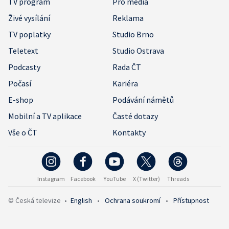
TV program
Pro média
Živé vysílání
Reklama
TV poplatky
Studio Brno
Teletext
Studio Ostrava
Podcasty
Rada ČT
Počasí
Kariéra
E-shop
Podávání námětů
Mobilní a TV aplikace
Časté dotazy
Vše o ČT
Kontakty
Instagram
Facebook
YouTube
X (Twitter)
Threads
© Česká televize
•
English
•
Ochrana soukromí
•
Přístupnost