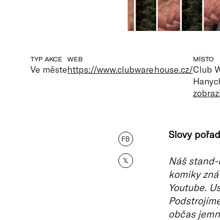
TYP AKCE
WEB
MÍSTO
Ve měste
https://www.clubwarehouse.cz/
Club 
Hanych
zobraz
Slovy pořad
FB
Náš stand-
𝕏
komiky znát
Youtube. Us
Podstrojím
občas jemný