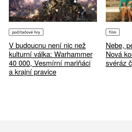
počítačové hry
film
V budoucnu není nic než
Nebe, pe
kulturní válka: Warhammer
Nová ko
40 000, Vesmírní mariňáci
svéráz 
a krajní pravice