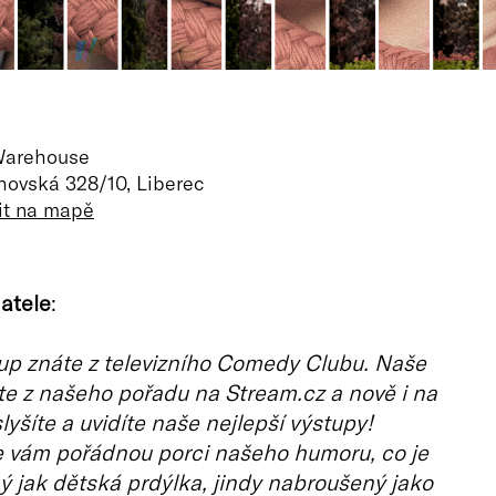
Warehouse
ovská 328/10, Liberec
it na mapě
atele
:
up znáte z televizního Comedy Clubu. Naše
e z našeho pořadu na Stream.cz a nově i na
lyšíte a uvidíte naše nejlepší výstupy!
e vám pořádnou porci našeho humoru, co je
 jak dětská prdýlka, jindy nabroušený jako