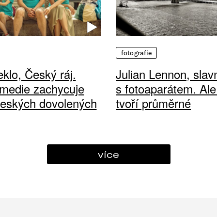
fotografie
klo, Český ráj.
Julian Lennon, sla
medie zachycuje
s fotoaparátem. Ale
českých dovolených
tvoří průměrné
více