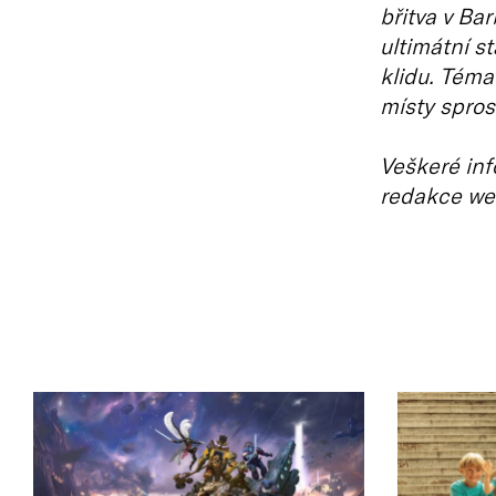
břitva v Ba
ultimátní s
klidu. Téma
místy spros
Veškeré inf
redakce we