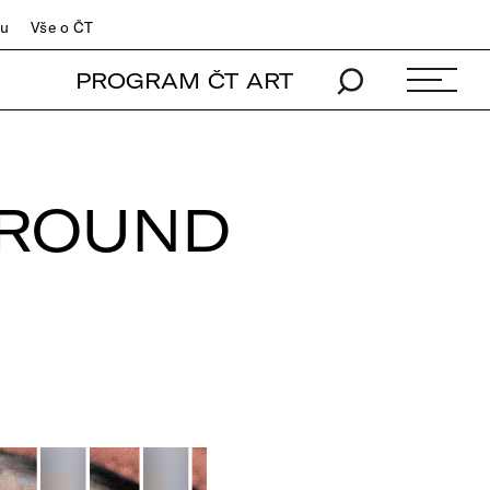
du
Vše o ČT
PROGRAM ČT ART
GROUND