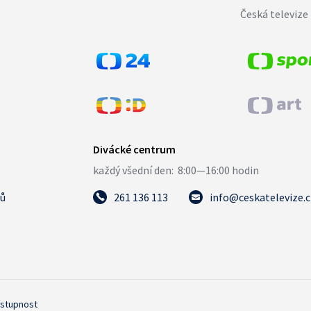
Česká televize 
tů
261 136 113
info@ceskatelevize.
ístupnost