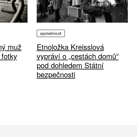
společnost
vný muž
Etnoložka Kreisslová
 fotky
vypráví o „cestách domů“
pod dohledem Státní
bezpečnosti