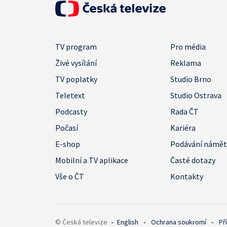
TV program
Pro média
Živé vysílání
Reklama
TV poplatky
Studio Brno
Teletext
Studio Ostrava
Podcasty
Rada ČT
Počasí
Kariéra
E-shop
Podávání námě
Mobilní a TV aplikace
Časté dotazy
Vše o ČT
Kontakty
© Česká televize
•
English
•
Ochrana soukromí
•
Př