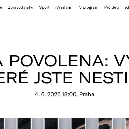
ze
Zpravodajství
Sport
iVysílání
TV program
Pro děti
e
 POVOLENA: V
ERÉ JSTE NESTI
4. 6. 2026 18:00, Praha