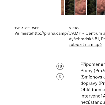
TYP AKCE
WEB
MÍSTO
Ve měste
http://praha.camp/
CAMP – Centrum ar
Vyšehradská 51, P
zobrazit na mapě
Připomenem
FB
Prahy (Pražs
(Smíchovské
𝕏
dopravy (Pr
Ohlédneme s
intervencí 
nezůstanou