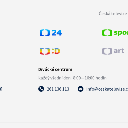
Česká televize 
tů
261 136 113
info@ceskatelevize.