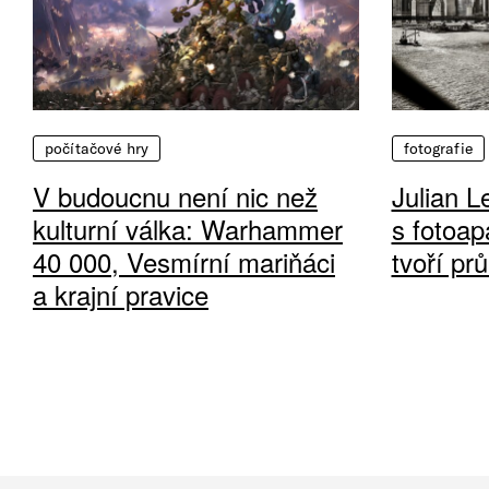
počítačové hry
fotografie
V budoucnu není nic než
Julian L
kulturní válka: Warhammer
s fotoap
40 000, Vesmírní mariňáci
tvoří pr
a krajní pravice