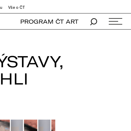
du
Vše o ČT
PROGRAM ČT ART
ÝSTAVY,
HLI