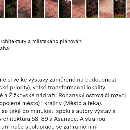
chitektury a městského plánování
raha
e si velké výstavy zaměřené na budoucnost
ké priority), velké transformační lokality
 a Žižkovské nádraží, Rohanský ostrov) či rozvoj
opojené město) i krajiny (Město a řeka).
e také do minulosti spolu s autory výstav a
Architektura 58–89 a Asanace. A stranou
 ani naše spolupráce se zahraničními