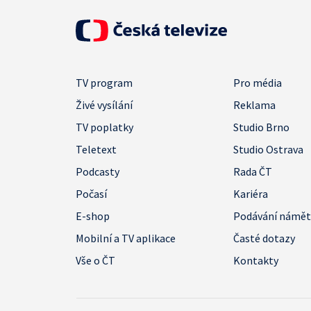
TV program
Pro média
Živé vysílání
Reklama
TV poplatky
Studio Brno
Teletext
Studio Ostrava
Podcasty
Rada ČT
Počasí
Kariéra
E-shop
Podávání námě
Mobilní a TV aplikace
Časté dotazy
Vše o ČT
Kontakty