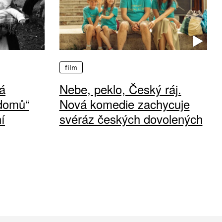
film
á
Nebe, peklo, Český ráj.
 domů“
Nová komedie zachycuje
í
svéráz českých dovolených