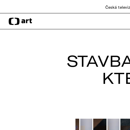
Česká televi
STAVBA
KT