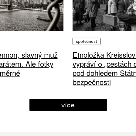
společnost
ennon, slavný muž
Etnoložka Kreisslov
arátem. Ale fotky
vypráví o „cestách
ůměrné
pod dohledem Státn
bezpečnosti
více