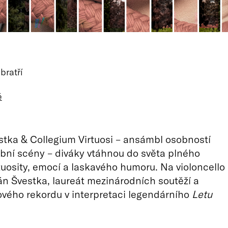
bratří
ě
tka & Collegium Virtuosi – ansámbl osobností
ní scény – diváky vtáhnou do světa plného
rtuosity, emocí a laskavého humoru. Na violoncello
án Švestka, laureát mezinárodních soutěží a
tového rekordu v interpretaci legendárního
Letu