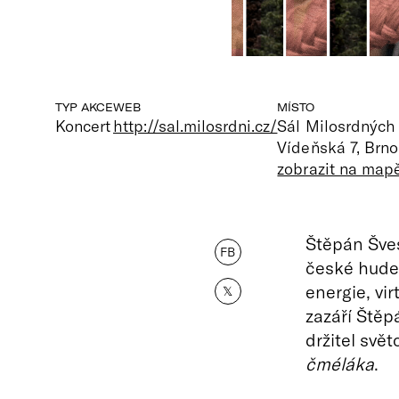
TYP AKCE
WEB
MÍSTO
Koncert
http://sal.milosrdni.cz/
Sál Milosrdných 
Vídeňská 7, Brno
zobrazit na map
Štěpán Šves
FB
české hudeb
energie, vi
𝕏
zazáří Štěp
držitel svě
čméláka
.