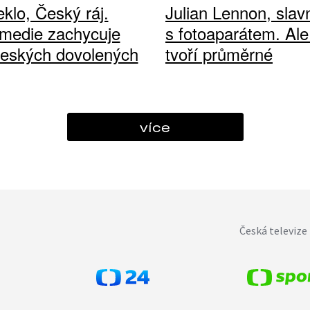
klo, Český ráj.
Julian Lennon, sla
medie zachycuje
s fotoaparátem. Ale
českých dovolených
tvoří průměrné
více
Česká televize 