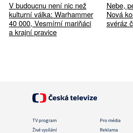
V budoucnu není nic než
Nebe, pe
kulturní válka: Warhammer
Nová ko
40 000, Vesmírní mariňáci
svéráz 
a krajní pravice
TV program
Pro média
Živé vysílání
Reklama