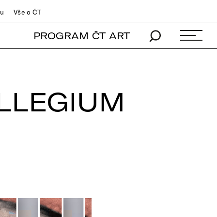
du
Vše o ČT
PROGRAM ČT ART
LLEGIUM