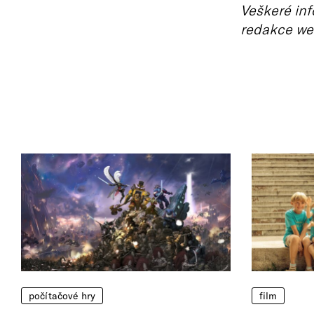
Veškeré inf
redakce we
počítačové hry
film