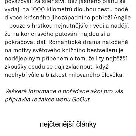
považovali za šílenství. Bez jasného plánu se
vydají na 1000 kilometrů dlouhou cestu podél
divoce krásného jihozápadního pobřeží Anglie
– pouze s hrstkou nejnutnějších věcí a nadějí,
že na konci svého putování najdou sílu
pokračovat dál. Romantické drama natočené
na motivy světového knižního bestselleru je
nadějeplným příběhem o tom, že i ty nejtěžší
zkoušky osudu se dají zvládnout, když
nechybí vůle a blízkost milovaného člověka.
Veškeré informace o pořádané akci pro vás
připravila redakce webu GoOut.
nejčtenější články