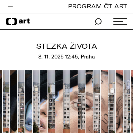
PROGRAM ČT ART
Česká televize
Zpravodajství
Sport
STEZKA ŽIVOTA
iVysílání
8. 11. 2025 12:45, Praha
TV program
Pro děti
edu
Vše o ČT