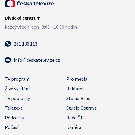
261 136 113
info@ceskatelevize.cz
TV program
Pro média
Živé vysílání
Reklama
TV poplatky
Studio Brno
Teletext
Studio Ostrava
Podcasty
Rada ČT
Počasí
Kariéra