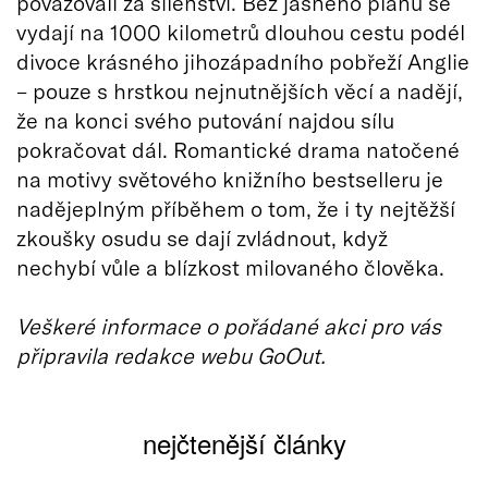
považovali za šílenství. Bez jasného plánu se
vydají na 1000 kilometrů dlouhou cestu podél
divoce krásného jihozápadního pobřeží Anglie
– pouze s hrstkou nejnutnějších věcí a nadějí,
že na konci svého putování najdou sílu
pokračovat dál. Romantické drama natočené
na motivy světového knižního bestselleru je
nadějeplným příběhem o tom, že i ty nejtěžší
zkoušky osudu se dají zvládnout, když
nechybí vůle a blízkost milovaného člověka.
Veškeré informace o pořádané akci pro vás
připravila redakce webu GoOut.
nejčtenější články