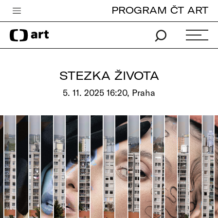
PROGRAM ČT ART
Česká televize
Zpravodajství
Sport
STEZKA ŽIVOTA
iVysílání
5. 11. 2025 16:20, Praha
TV program
Pro děti
edu
Vše o ČT