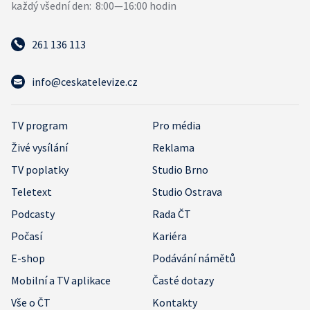
261 136 113
info@ceskatelevize.cz
TV program
Pro média
Živé vysílání
Reklama
TV poplatky
Studio Brno
Teletext
Studio Ostrava
Podcasty
Rada ČT
Počasí
Kariéra
E-shop
Podávání námětů
Mobilní a TV aplikace
Časté dotazy
Vše o ČT
Kontakty