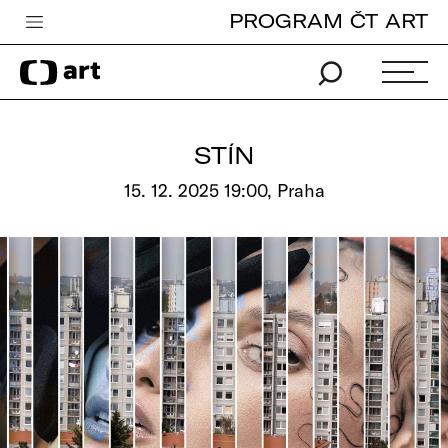
PROGRAM ČT ART
Česká televize
Zpravodajství
Sport
STÍN
iVysílání
15. 12. 2025 19:00, Praha
TV program
Pro děti
edu
Vše o ČT