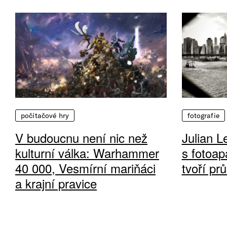
počítačové hry
fotografie
V budoucnu není nic než
Julian L
kulturní válka: Warhammer
s fotoap
40 000, Vesmírní mariňáci
tvoří pr
a krajní pravice