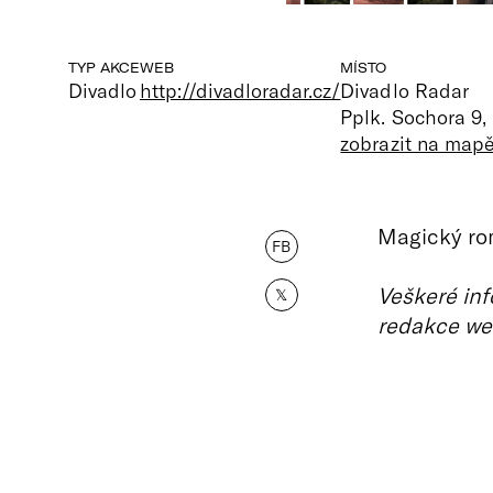
TYP AKCE
WEB
MÍSTO
Divadlo
http://divadloradar.cz/
Divadlo Radar
Pplk. Sochora 9,
zobrazit na map
Magický rom
FB
Veškeré inf
𝕏
redakce we