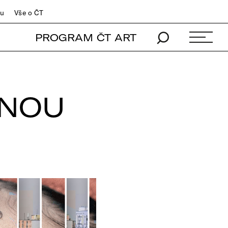
du
Vše o ČT
PROGRAM ČT ART
TNOU