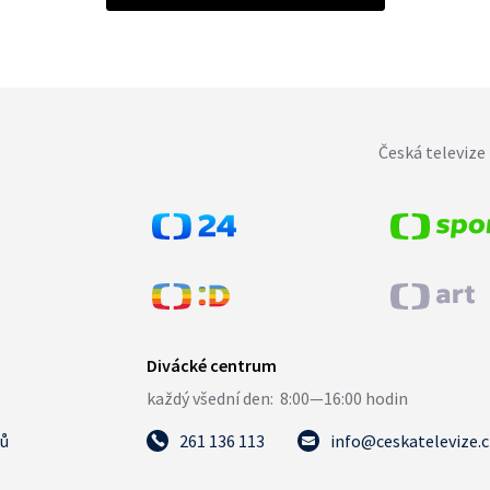
Česká televize 
tů
261 136 113
info@ceskatelevize.