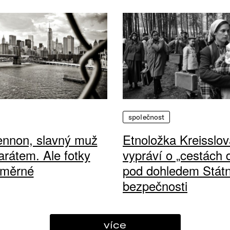
společnost
ennon, slavný muž
Etnoložka Kreisslov
arátem. Ale fotky
vypráví o „cestách
ůměrné
pod dohledem Státn
bezpečnosti
více