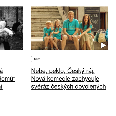
film
á
Nebe, peklo, Český ráj.
 domů“
Nová komedie zachycuje
í
svéráz českých dovolených