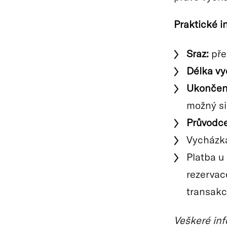
Praktické i
Sraz:
pře
Délka vy
Ukončen
možný si
Průvodce
Vycházka
Platba u
rezervac
transakc
Veškeré inf