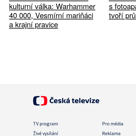
kulturní válka: Warhammer
s fotoap
40 000, Vesmírní mariňáci
tvoří pr
a krajní pravice
TV program
Pro média
Živé vysílání
Reklama