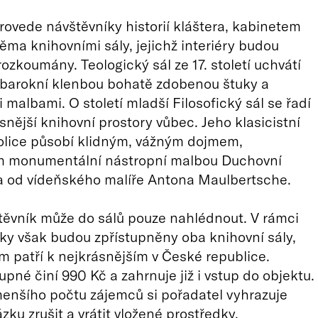
ovede návštěvníky historií kláštera, kabinetem
běma knihovními sály, jejichž interiéry budou
ozkoumány. Teologický sál ze 17. století uchvátí
barokní klenbou bohatě zdobenou štuky a
 malbami. O století mladší Filosofický sál se řadí
snější knihovní prostory vůbec. Jeho klasicistní
olice působí klidným, vážným dojmem,
monumentální nástropní malbou Duchovní
va od vídeňského malíře Antona Maulbertsche.
ěvník může do sálů pouze nahlédnout. V rámci
ky však budou zpřístupněny oba knihovní sály,
m patří k nejkrásnějším v České republice.
upné činí 990 Kč a zahrnuje již i vstup do objektu.
enšího počtu zájemců si pořadatel vyhrazuje
zku zrušit a vrátit vložené prostředky.