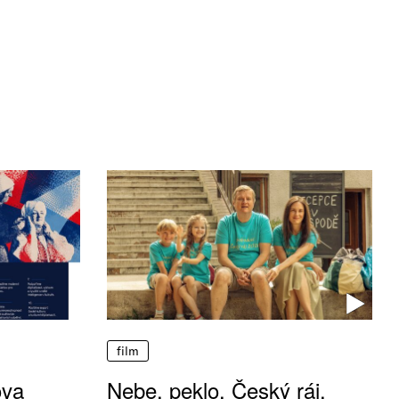
film
ova
Nebe, peklo, Český ráj.