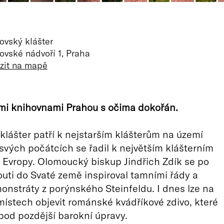
ovský klášter
ovské nádvoří 1, Praha
zit na mapě
mi knihovnami Prahou s očima dokořán.
klášter patří k nejstarším klášterům na území
svých počátcích se řadil k největším klášterním
Evropy. Olomoucký biskup Jindřich Zdík se po
outi do Svaté země inspiroval tamními řády a
onstráty z porýnského Steinfeldu. I dnes lze na
ístech objevit románské kvádříkové zdivo, které
pod pozdější barokní úpravy.