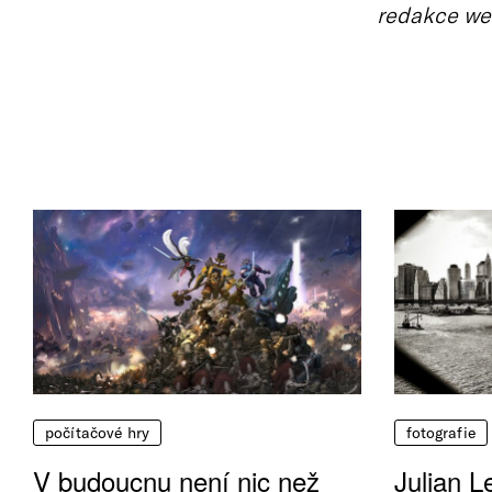
redakce we
počítačové hry
fotografie
V budoucnu není nic než
Julian L