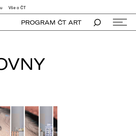
du
Vše o ČT
PROGRAM ČT ART
OVNY