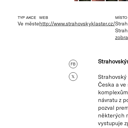
TYP AKCE
WEB
MÍSTO
Ve měste
http://www.strahovskyklaster.cz/
Strah
Strah
zobra
Strahovský
FB
Strahovský 
𝕏
Česka a ve 
komplexům 
návratu z p
pozval prem
některých m
vystupuje z