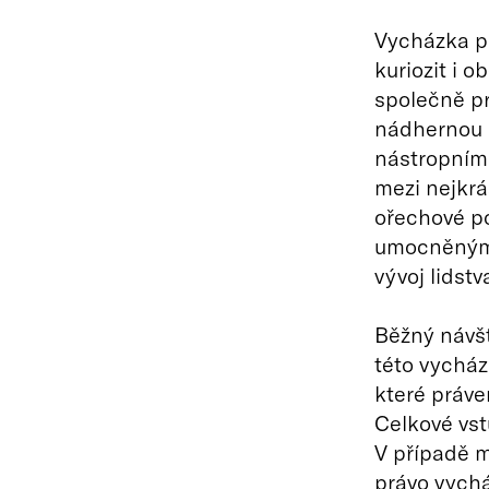
Vycházka pr
kuriozit i o
společně pr
nádhernou 
nástropními
mezi nejkrá
ořechové p
umocněným 
vývoj lidst
Běžný návšt
této vycház
které práve
Celkové vst
V případě m
právo vychá