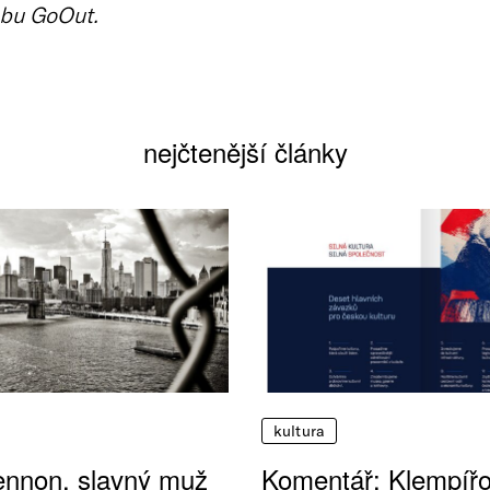
bu GoOut.
nejčtenější články
kultura
ennon, slavný muž
Komentář: Klempíř