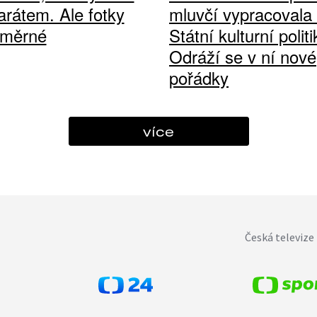
arátem. Ale fotky
mluvčí vypracovala
ůměrné
Státní kulturní politi
Odráží se v ní nové
pořádky
více
Česká televize 