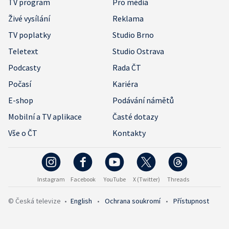
TV program
Pro média
Živé vysílání
Reklama
TV poplatky
Studio Brno
Teletext
Studio Ostrava
Podcasty
Rada ČT
Počasí
Kariéra
E-shop
Podávání námětů
Mobilní a TV aplikace
Časté dotazy
Vše o ČT
Kontakty
Instagram
Facebook
YouTube
X (Twitter)
Threads
© Česká televize
•
English
•
Ochrana soukromí
•
Přístupnost