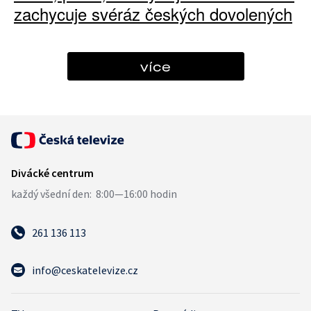
zachycuje svéráz českých dovolených
více
261 136 113
info@ceskatelevize.cz