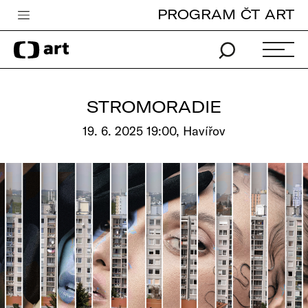
PROGRAM ČT ART
Česká televize
Zpravodajství
Sport
STROMORADIE
iVysílání
19. 6. 2025 19:00, Havířov
TV program
Pro děti
edu
Vše o ČT