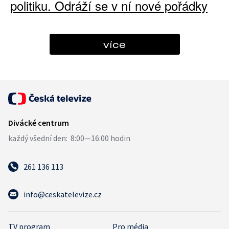
politiku. Odráží se v ní nové pořádky
více
261 136 113
info@ceskatelevize.cz
TV program
Pro média