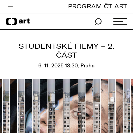
PROGRAM ČT ART
Česká televize
Zpravodajství
Sport
STUDENTSKÉ FILMY – 2.
iVysílání
ČÁST
TV program
6. 11. 2025 13:30, Praha
Pro děti
edu
Vše o ČT