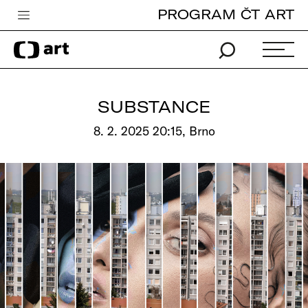
PROGRAM ČT ART
Česká televize
Zpravodajství
Sport
SUBSTANCE
iVysílání
8. 2. 2025 20:15, Brno
TV program
Pro děti
edu
Vše o ČT