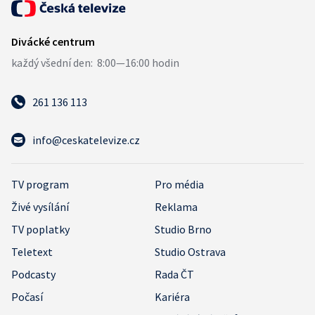
261 136 113
info@ceskatelevize.cz
TV program
Pro média
Živé vysílání
Reklama
TV poplatky
Studio Brno
Teletext
Studio Ostrava
Podcasty
Rada ČT
Počasí
Kariéra