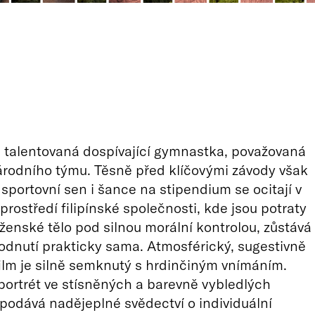
 talentovaná dospívající gymnastka, považovaná
národního týmu. Těsně před klíčovými závody však
ejí sportovní sen i šance na stipendium se ocitají v
prostředí filipínské společnosti, kde jsou potraty
 ženské tělo pod silnou morální kontrolou, zůstává
odnutí prakticky sama. Atmosférický, sugestivně
ilm je silně semknutý s hrdinčiným vnímáním.
ortrét ve stísněných a barevně vybledlých
podává nadějeplné svědectví o individuální