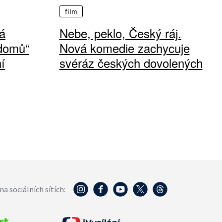
film
á
Nebe, peklo, Český ráj.
 domů“
Nová komedie zachycuje
í
svéráz českých dovolených
na sociálních sítích: