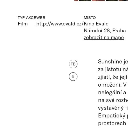
TYP AKCE
WEB
MÍSTO
Film
http://www.evald.cz/
Kino Evald
Národní 28, Praha
zobrazit na mapě
Sunshine je
FB
za jistotu 
zjistí, že j
𝕏
ohrožení. V 
nelegální a
na své rozh
vystavěný f
Empatický p
prostorech 