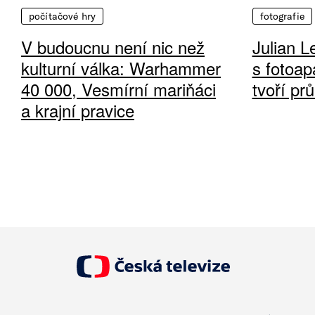
počítačové hry
fotografie
V budoucnu není nic než
Julian L
kulturní válka: Warhammer
s fotoap
40 000, Vesmírní mariňáci
tvoří pr
a krajní pravice