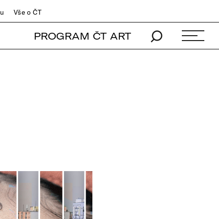
du
Vše o ČT
PROGRAM ČT ART