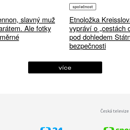
společnost
ennon, slavný muž
Etnoložka Kreisslov
arátem. Ale fotky
vypráví o „cestách
ůměrné
pod dohledem Státn
bezpečnosti
více
Česká televize 