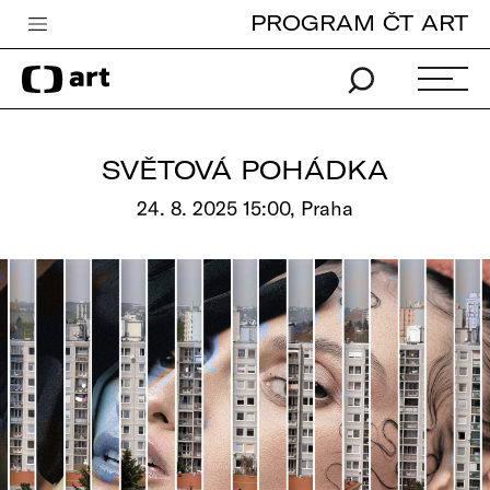
PROGRAM ČT ART
Česká televize
Zpravodajství
Sport
SVĚTOVÁ POHÁDKA
iVysílání
24. 8. 2025 15:00, Praha
TV program
Pro děti
edu
Vše o ČT